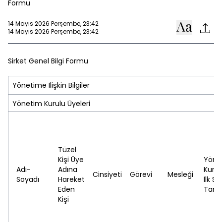
Formu
14 Mayıs 2026 Perşembe, 23:42
14 Mayıs 2026 Perşembe, 23:42
Sirket Genel Bilgi Formu
Yönetime İlişkin Bilgiler
Yönetim Kurulu Üyeleri
Tüzel
Kişi Üye
Yöne
Adı-
Adına
Kuru
Cinsiyeti
Görevi
Mesleği
Soyadı
Hareket
İlk S
Eden
Tarih
Kişi