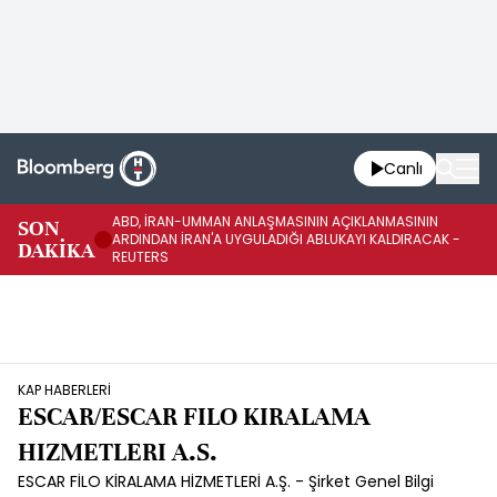
Canlı
ABD, İRAN-UMMAN ANLAŞMASININ AÇIKLANMASININ
AB
SON
ARDINDAN İRAN'A UYGULADIĞI ABLUKAYI KALDIRACAK -
GE
DAKİKA
REUTERS
UY
KAP HABERLERİ
ESCAR/ESCAR FILO KIRALAMA
HIZMETLERI A.S.
ESCAR FİLO KİRALAMA HİZMETLERİ A.Ş. - Şirket Genel Bilgi