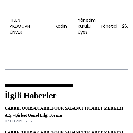
TİJEN
Yönetim
AKDOĞAN
Kadın
Kurulu
Yönetici
26.03
ÜNVER
Üyesi
İlgili Haberler
CARREFOURSA CARREFOUR SABANCI TİCARET MERKEZİ
A.Ş. - Şirket Genel Bilgi Formu
07.08.2026 23:23
CARREFOURSA CARREFOUR SABANCI TİCARET MERKEZİ