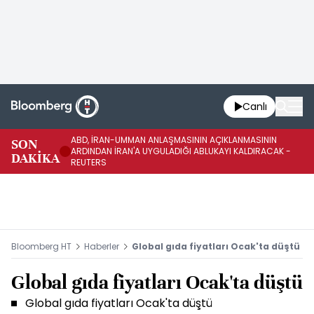
Canlı
ABD, İRAN-UMMAN ANLAŞMASININ AÇIKLANMASININ
AB
SON
ARDINDAN İRAN'A UYGULADIĞI ABLUKAYI KALDIRACAK -
GE
DAKİKA
REUTERS
UY
Bloomberg HT
Haberler
Global gıda fiyatları Ocak'ta düştü
Global gıda fiyatları Ocak'ta düştü
Global gıda fiyatları Ocak'ta düştü