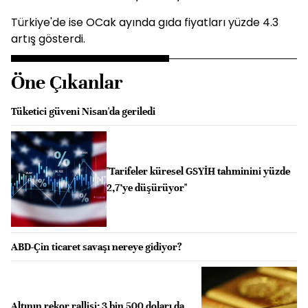
Türkiye'de ise OCak ayında gıda fiyatları yüzde 4.3
artış gösterdi.
Öne Çıkanlar
Tüketici güveni Nisan'da geriledi
"Tarifeler küresel GSYİH tahminini yüzde
2,7’ye düşürüyor"
ABD-Çin ticaret savaşı nereye gidiyor?
Altının rekor rallisi: 3 bin 500 doları da