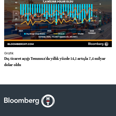
Grafik
Gr
Dış ticaret açığı Temmuz'da yıllık yüzde 14,1 artışla 7,4 milyar
İS
dolar oldu