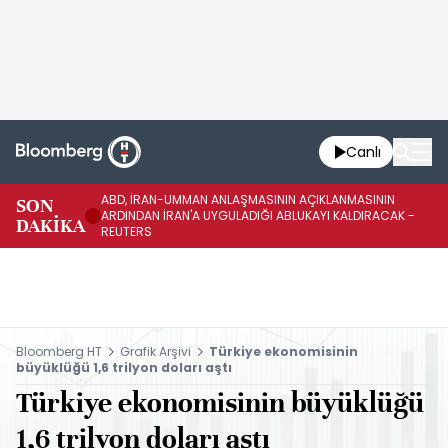
Canlı
ABD, İRAN-UMMAN ANLAŞMASININ AÇIKLANMASININ
AB
SON
ARDINDAN İRAN'A UYGULADIĞI ABLUKAYI KALDIRACAK -
GE
DAKİKA
REUTERS
UY
Bloomberg HT
Grafik Arşivi
Türkiye ekonomisinin
büyüklüğü 1,6 trilyon doları aştı
Türkiye ekonomisinin büyüklüğü
1,6 trilyon doları aştı