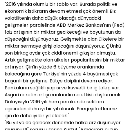
"2016 yılında olumlu bir tablo var. Burada politik ve
ekonomik istikrarın devam etmesi çok önemli. Biz
volatilitenin daha düşük olacağı, dünyadaki
gelişmeler paralelinde ABD Merkez Bankası'nın (Fed)
faiz artışının bir miktar gecikeceği ve boyutunun da
düşeceğini düşünüyoruz. Gelişmekte olan ülkelere bir
miktar sermaye girişi olacağını düşünüyoruz. ÇÜnkü
son birkaç aydır çok ciddi önemli çıkışlar olmuştu.
Artık gelişmekte olan ülkeler popülaritesini bir miktar
artırıyor. Çin'in yüzde 6 büyüme oranlarında
kalacağına göre Türkiye'nin yüzde 4 büyümesi çok
başarılı bir gelişme. Bütçe disiplini devam ediyor.
Bankaların sağlıklı yapısı ve kuvvetli bir iç talep var.
Asgari ücretin artışı canlandırma etkisi oluşturacak.
Dolayısıyla 2016 yılı hem perakende sektörü
açısından daha iyi bir yıl olacak. Enerji şirketlerimiz
için de daha iyi bir yıl olacak."
"Bu yıl ya da gelecek dönemde halka arz düşünüyor
musunuz?" sorusu üzerine Kurtul, "Amacımız bütün