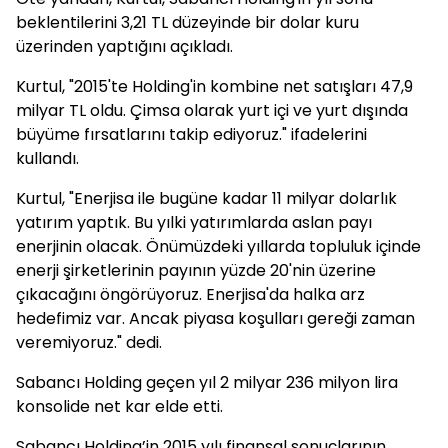
beklentilerini 3,21 TL düzeyinde bir dolar kuru
üzerinden yaptığını açıkladı.
Kurtul, "2015'te Holding'in kombine net satışları 47,9
milyar TL oldu. Çimsa olarak yurt içi ve yurt dışında
büyüme fırsatlarını takip ediyoruz." ifadelerini
kullandı.
Kurtul, "Enerjisa ile bugüne kadar 11 milyar dolarlık
yatırım yaptık. Bu yılki yatırımlarda aslan payı
enerjinin olacak. Önümüzdeki yıllarda topluluk içinde
enerji şirketlerinin payının yüzde 20'nin üzerine
çıkacağını öngörüyoruz. Enerjisa'da halka arz
hedefimiz var. Ancak piyasa koşulları gereği zaman
veremiyoruz." dedi.
Sabancı Holding geçen yıl 2 milyar 236 milyon lira
konsolide net kar elde etti.
Sabancı Holding’in 2015 yılı finansal sonuçlarının