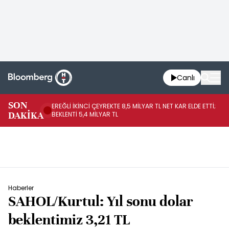
Canlı
SON
EREĞLİ İKİNCİ ÇEYREKTE 8,5 MİLYAR TL NET KAR ELDE ETTİ;
BO
DAKİKA
BEKLENTİ 5,4 MİLYAR TL
YÜ
Haberler
SAHOL/Kurtul: Yıl sonu dolar
beklentimiz 3,21 TL