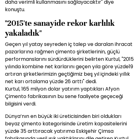
daha verimli kullanmasını sağlayacaktır" diye
konuştu.
"2015'te sanayide rekor karlılık
yakaladık"
Geçen yıl yatay seyreden iç talep ve daralan ihracat
pazarlarına rağmen çimento şirketlerinin, güçlü
performanslarını sürdürdüklerini belirten Kurtul, "2015
yılında kombine net karlarını geçen yıla göre yüzde19
artıran şirketlerimizin geçtiğimiz beş yıl içindeki yıllık
net karı ortalama yüzde 26 arttı" dedi.
Kurtul, 165 milyon dolar yatırım yaptıkları Afyon
Çimento fabrikasının bu sene faaliyete geçeceği
bilgisini verdi.
Dünya’nın en büyük iki üreticisinden biri oldukları
beyaz çimento kategorisinde üretim kapasitelerini
yüzde 35 arttıracak yatırıma Eskişehir Çimsa
fabrikasında yeşil ışık yaktıklarını dile getiren Kurtul,