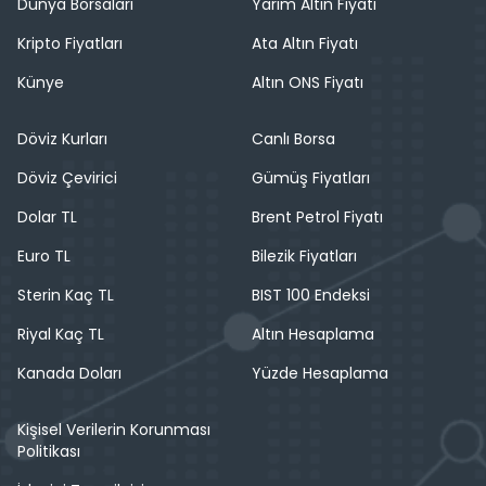
Dünya Borsaları
Yarım Altın Fiyatı
Kripto Fiyatları
Ata Altın Fiyatı
Künye
Altın ONS Fiyatı
Döviz Kurları
Canlı Borsa
Döviz Çevirici
Gümüş Fiyatları
Dolar TL
Brent Petrol Fiyatı
Euro TL
Bilezik Fiyatları
Sterin Kaç TL
BIST 100 Endeksi
Riyal Kaç TL
Altın Hesaplama
Kanada Doları
Yüzde Hesaplama
Kişisel Verilerin Korunması
Politikası