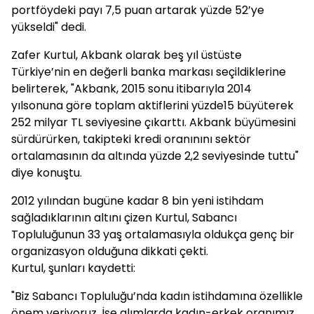
portföydeki payı 7,5 puan artarak yüzde 52’ye
yükseldi" dedi.
Zafer Kurtul, Akbank olarak beş yıl üstüste
Türkiye’nin en değerli banka markası seçildiklerine
belirterek, "Akbank, 2015 sonu itibarıyla 2014
yılsonuna göre toplam aktiflerini yüzde15 büyüterek
252 milyar TL seviyesine çıkarttı. Akbank büyümesini
sürdürürken, takipteki kredi oranınını sektör
ortalamasının da altında yüzde 2,2 seviyesinde tuttu"
diye konuştu.
2012 yılından bugüne kadar 8 bin yeni istihdam
sağladıklarının altını çizen Kurtul, Sabancı
Topluluğunun 33 yaş ortalamasıyla oldukça genç bir
organizasyon olduğuna dikkati çekti.
Kurtul, şunları kaydetti:
"Biz Sabancı Topluluğu’nda kadın istihdamına özellikle
önem veriyoruz. İşe alımlarda kadın-erkek oranımız