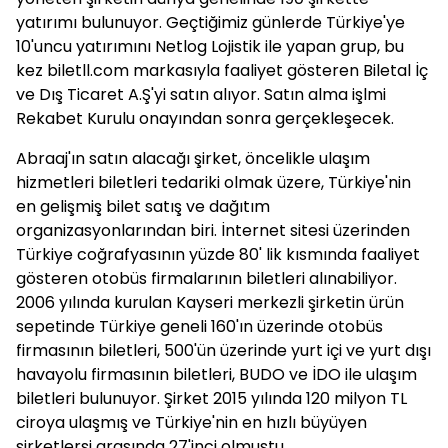
yatırımı bulunuyor. Geçtiğimiz günlerde Türkiye'ye
10'uncu yatırımını Netlog Lojistik ile yapan grup, bu
kez biletll.com markasıyla faaliyet gösteren Biletal İç
ve Dış Ticaret A.Ş'yi satın alıyor. Satın alma işlmi
Rekabet Kurulu onayından sonra gerçekleşecek.
Abraaj'ın satın alacağı şirket, öncelikle ulaşım
hizmetleri biletleri tedariki olmak üzere, Türkiye'nin
en gelişmiş bilet satış ve dağıtım
organizasyonlarından biri. İnternet sitesi üzerinden
Türkiye coğrafyasının yüzde 80' lik kısmında faaliyet
gösteren otobüs firmalarının biletleri alınabiliyor.
2006 yılında kurulan Kayseri merkezli şirketin ürün
sepetinde Türkiye geneli 160'ın üzerinde otobüs
firmasının biletleri, 500'ün üzerinde yurt içi ve yurt dışı
havayolu firmasının biletleri, BUDO ve İDO ile ulaşım
biletleri bulunuyor. Şirket 2015 yılında 120 milyon TL
ciroya ulaşmış ve Türkiye'nin en hızlı büyüyen
şirketlerşi arasında 27'inci olmuştu.