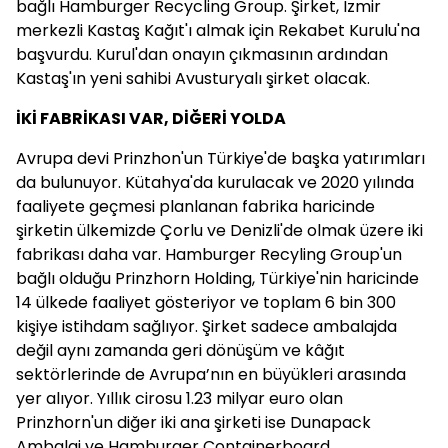
bağlı Hamburger Recycling Group. Şirket, İzmir
merkezli Kastaş Kağıt'ı almak için Rekabet Kurulu'na
başvurdu. Kurul'dan onayın çıkmasının ardından
Kastaş'ın yeni sahibi Avusturyalı şirket olacak.
İKİ FABRİKASI VAR, DİĞERİ YOLDA
Avrupa devi Prinzhon'un Türkiye'de başka yatırımları
da bulunuyor. Kütahya'da kurulacak ve 2020 yılında
faaliyete geçmesi planlanan fabrika haricinde
şirketin ülkemizde Çorlu ve Denizli'de olmak üzere iki
fabrikası daha var. Hamburger Recyling Group'un
bağlı olduğu Prinzhorn Holding, Türkiye'nin haricinde
14 ülkede faaliyet gösteriyor ve toplam 6 bin 300
kişiye istihdam sağlıyor. Şirket sadece ambalajda
değil aynı zamanda geri dönüşüm ve kâğıt
sektörlerinde de Avrupa’nın en büyükleri arasında
yer alıyor. Yıllık cirosu 1.23 milyar euro olan
Prinzhorn'un diğer iki ana şirketi ise Dunapack
Ambalaj ve Hamburger Containerboard.