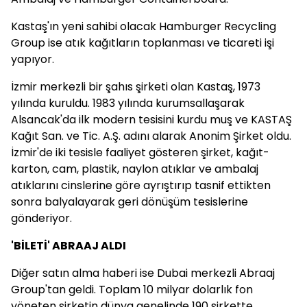
Kastaş'ın yeni sahibi olacak Hamburger Recycling
Group ise atık kağıtların toplanması ve ticareti işi
yapıyor.
İzmir merkezli bir şahıs şirketi olan Kastaş, 1973
yılında kuruldu. 1983 yılında kurumsallaşarak
Alsancak'da ilk modern tesisini kurdu muş ve KASTAŞ
Kağıt San. ve Tic. A.Ş. adını alarak Anonim Şirket oldu.
İzmir'de iki tesisle faaliyet gösteren şirket, kağıt-
karton, cam, plastik, naylon atıklar ve ambalaj
atıklarını cinslerine göre ayrıştırıp tasnif ettikten
sonra balyalayarak geri dönüşüm tesislerine
gönderiyor.
'BİLETİ' ABRAAJ ALDI
Diğer satın alma haberi ise Dubai merkezli Abraaj
Group'tan geldi. Toplam 10 milyar dolarlık fon
yöneten şirketin dünya genelinde 190 şirkette