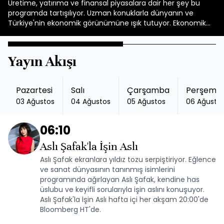
Üretime, yatırıma ve finansal piyasalara dair her şey bu
programda tartışılıyor. Uzman konuklarla dünyanın ve
Türkiye'nin ekonomik görünümüne ışık tutuyor. Ekonomik
Görünüm hafta içi her akşam 21:00'de Bloomberg HT'de.
Yayın Akışı
Pazartesi
Salı
Çarşamba
Perşemb
03 Ağustos
04 Ağustos
05 Ağustos
06 Ağusto
06:10
Aslı Şafak'la İşin Aslı
Aslı Şafak ekranlara yıldız tozu serpiştiriyor. Eğlence
ve sanat dünyasının tanınmış isimlerini
programında ağırlayan Aslı Şafak, kendine has
üslubu ve keyifli sorularıyla işin aslını konuşuyor.
Aslı Şafak'la İşin Aslı hafta içi her akşam 20:00'de
Bloomberg HT'de.