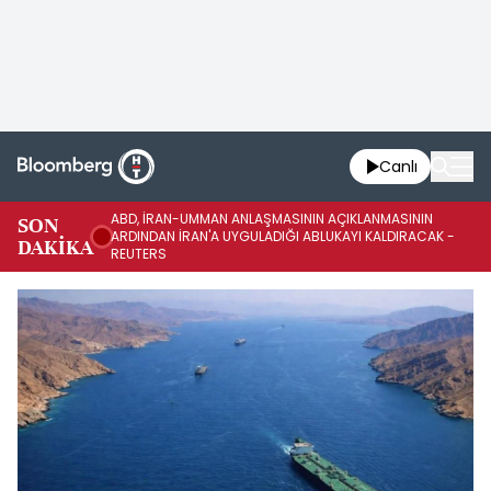
Canlı
ABD, İRAN-UMMAN ANLAŞMASININ AÇIKLANMASININ
AB
SON
ARDINDAN İRAN'A UYGULADIĞI ABLUKAYI KALDIRACAK -
GE
DAKİKA
REUTERS
UY