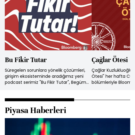
Bu Fikir Tutar
Çağlar Ötesi
Süregelen sorunlara yönelik çözümleri,
Çağlar Kuzlukluoğlu
girişim ekosisteminde aradığımız yeni
Ötesi" her hafta Cum
podcast serimiz "Bu Fikir Tutar", Begüm
bölümleriyle Bloomb
Nur Alkış'ın sunumuyla her hafta yeni
kanalında!
bölümleriyle sizlerle...
Piyasa Haberleri