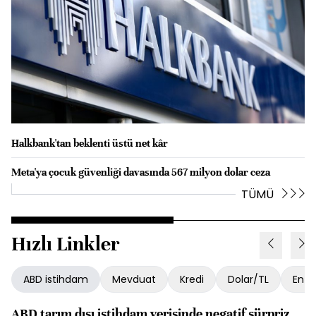
Halkbank'tan beklenti üstü net kâr
Meta'ya çocuk güvenliği davasında 567 milyon dolar ceza
TÜMÜ
Hızlı Linkler
ABD istihdam
Mevduat
Kredi
Dolar/TL
Enfl
ABD tarım dışı istihdam verisinde negatif sürpriz