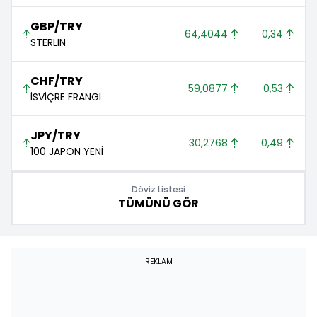
GBP/TRY
64,4044 
0,34 
STERLİN
CHF/TRY
59,0877 
0,53 
İSVİÇRE FRANGI
JPY/TRY
30,2768 
0,49 
100 JAPON YENİ
Döviz Listesi
TÜMÜNÜ GÖR
REKLAM