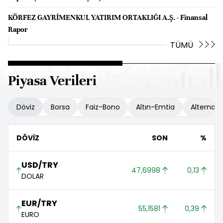
KÖRFEZ GAYRİMENKUL YATIRIM ORTAKLIĞI A.Ş. - Finansal
Rapor
TÜMÜ
Piyasa Verileri
Döviz
Borsa
Faiz-Bono
Altın-Emtia
Alternatif
DÖVİZ
SON
%
USD/TRY
47,6998 
0,13 
DOLAR
EUR/TRY
55,1581 
0,39 
EURO