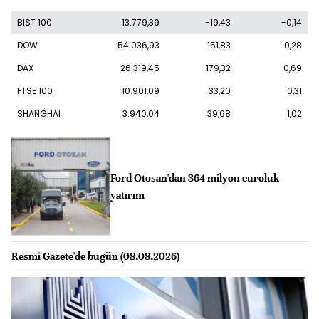
BIST 100
13.779,39
-19,43
-0,14
DOW
54.036,93
151,83
0,28
DAX
26.319,45
179,32
0,69
FTSE 100
10.901,09
33,20
0,31
SHANGHAI
3.940,04
39,68
1,02
Ford Otosan'dan 364 milyon euroluk
yatırım
Resmi Gazete'de bugün (08.08.2026)