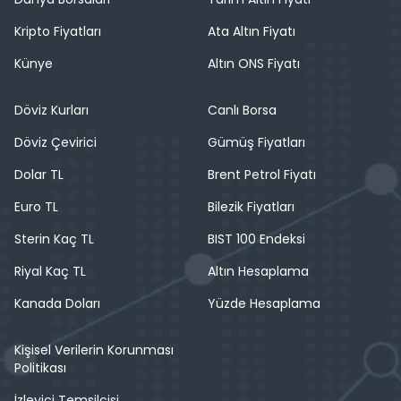
Kripto Fiyatları
Ata Altın Fiyatı
Künye
Altın ONS Fiyatı
Döviz Kurları
Canlı Borsa
Döviz Çevirici
Gümüş Fiyatları
Dolar TL
Brent Petrol Fiyatı
Euro TL
Bilezik Fiyatları
Sterin Kaç TL
BIST 100 Endeksi
Riyal Kaç TL
Altın Hesaplama
Kanada Doları
Yüzde Hesaplama
Kişisel Verilerin Korunması
Politikası
İzleyici Temsilcisi