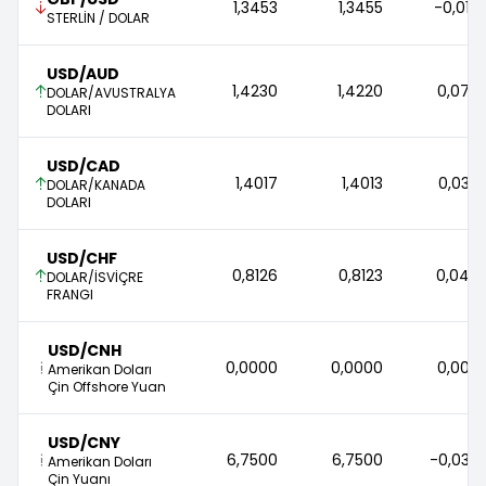
1,3453 
1,3455 
-0,01 
STERLİN / DOLAR
USD/AUD
1,4230 
1,4220 
0,07 
DOLAR/AVUSTRALYA
DOLARI
USD/CAD
1,4017 
1,4013 
0,03 
DOLAR/KANADA
DOLARI
USD/CHF
0,8126 
0,8123 
0,04 
DOLAR/İSVİÇRE
FRANGI
USD/CNH
0,0000 
0,0000 
0,00 
Amerikan Doları
Çin Offshore Yuan
USD/CNY
6,7500 
6,7500 
-0,03 
Amerikan Doları
Çin Yuanı