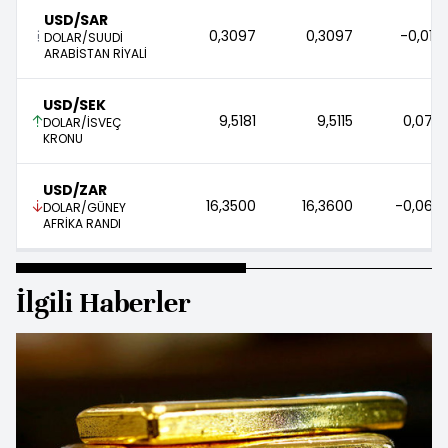
USD/SAR
0,3097 
0,3097 
-0,01 
DOLAR/SUUDİ
ARABİSTAN RİYALİ
USD/SEK
9,5181 
9,5115 
0,07 
DOLAR/İSVEÇ
KRONU
USD/ZAR
16,3500 
16,3600 
-0,06 
DOLAR/GÜNEY
AFRİKA RANDI
İlgili Haberler