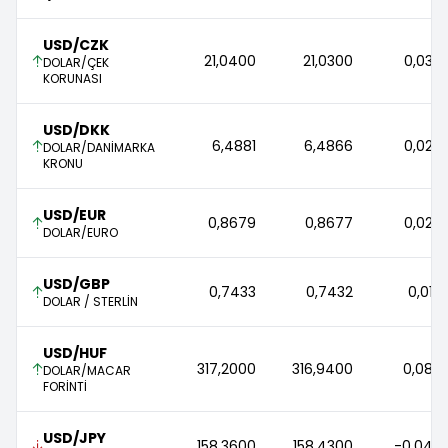
USD/CZK
21,0400 
21,0300 
0,03 
DOLAR/ÇEK
KORUNASI
USD/DKK
6,4881 
6,4866 
0,02 
DOLAR/DANİMARKA
KRONU
USD/EUR
0,8679 
0,8677 
0,02 
DOLAR/EURO
USD/GBP
0,7433 
0,7432 
0,01 
DOLAR / STERLİN
USD/HUF
317,2000 
316,9400 
0,08 
DOLAR/MACAR
FORİNTİ
USD/JPY
158,3600 
158,4300 
-0,04 