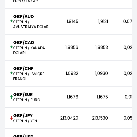
EURO / DOLAR
GBP/AUD
1,9145 
1,9131 
0,07 
STERLİN /
AVUSTRALYA DOLARI
GBP/CAD
1,8856 
1,8853 
0,02 
STERLİN / KANADA
DOLARI
GBP/CHF
1,0932 
1,0930 
0,02 
STERLİN / İSVİÇRE
FRANGI
GBP/EUR
1,1676 
1,1675 
0,01 
STERLİN / EURO
GBP/JPY
213,0420 
213,1530 
-0,05 
STERLİN / YEN
GBP/USD