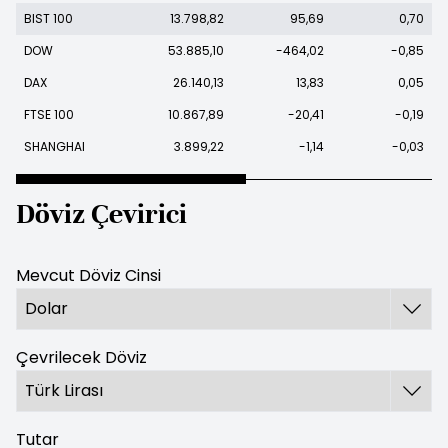
BIST 100
13.798,82
95,69
0,70
DOW
53.885,10
-464,02
-0,85
DAX
26.140,13
13,83
0,05
FTSE 100
10.867,89
-20,41
-0,19
SHANGHAI
3.899,22
-1,14
-0,03
Döviz Çevirici
Mevcut Döviz Cinsi
Çevrilecek Döviz
Tutar