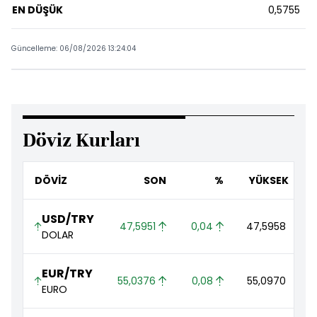
EN DÜŞÜK
0,5755
Güncelleme: 06/08/2026 13:24:04
Döviz Kurları
DÖVİZ
SON
%
YÜKSEK
USD/TRY
47,5951 
0,04 
47,5958 
4
DOLAR
EUR/TRY
55,0376 
0,08 
55,0970 
EURO