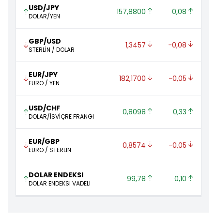
USD/JPY
157,8800 
0,08 
DOLAR/YEN
GBP/USD
1,3457 
-0,08 
STERLİN / DOLAR
EUR/JPY
182,1700 
-0,05 
EURO / YEN
USD/CHF
0,8098 
0,33 
DOLAR/İSVİÇRE FRANGI
EUR/GBP
0,8574 
-0,05 
EURO / STERLIN
DOLAR ENDEKSI
99,78 
0,10 
DOLAR ENDEKSI VADELI