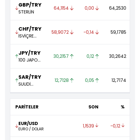
GBP/TRY
64,1154 
0,00 
64,2530 
STERLİN
CHF/TRY
58,9072 
-0,14 
59,1785 
İSVİÇRE
FRANGI
JPY/TRY
30,2157 
0,12 
30,2642 
100 JAPON
YENİ
SAR/TRY
12,7128 
0,05 
12,7174 
SUUDİ
ARABİSTAN
RİYALİ
PARİTELER
SON
%
EUR/USD
1,1539 
-0,12 
EURO / DOLAR