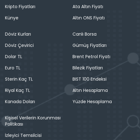
Kripto Fiyatları
Ata Altın Fiyatı
Künye
Altın ONS Fiyatı
Döviz Kurları
Canlı Borsa
Döviz Çevirici
Gümüş Fiyatları
Dolar TL
Brent Petrol Fiyatı
Euro TL
Bilezik Fiyatları
Sterin Kaç TL
BIST 100 Endeksi
Riyal Kaç TL
Altın Hesaplama
Kanada Doları
Yüzde Hesaplama
Kişisel Verilerin Korunması
Politikası
İzleyici Temsilcisi