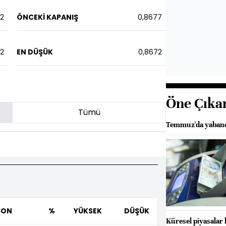
02
ÖNCEKİ KAPANIŞ
0,8677
82
EN DÜŞÜK
0,8672
Öne Çıka
Tümü
Temmuz'da yabancı
SON
%
YÜKSEK
DÜŞÜK
Küresel piyasalar 