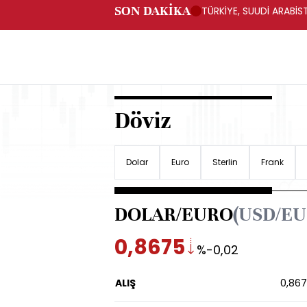
SON DAKİKA
TÜRKİYE, SUUDİ ARABİ
Döviz
Dolar
Euro
Sterlin
Frank
DOLAR/EURO
(USD/EU
0,8675
%-0,02
ALIŞ
0,86