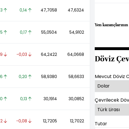
3 
0,14 
47,7058 
47,6324 
Yen kazançlarının 
5 
0,17 
55,0504 
54,9102 
9 
-0,03 
64,2422 
64,0668 
Döviz Çev
Mevcut Döviz C
6 
0,20 
58,9380 
58,6633 
10 
0,13 
30,1914 
30,0852 
Çevrilecek Döv
52 
-0,08 
12,7205 
12,7022 
Tutar