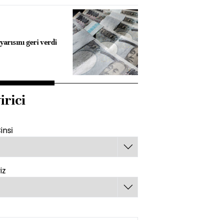
yarısını geri verdi
irici
insi
iz