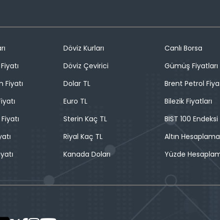
rı
Döviz Kurları
Canlı Borsa
Fiyatı
Döviz Çevirici
Gümüş Fiyatları
n Fiyatı
Dolar TL
Brent Petrol Fiya
iyatı
Euro TL
Bilezik Fiyatları
 Fiyatı
Sterin Kaç TL
BIST 100 Endeksi
yatı
Riyal Kaç TL
Altın Hesaplama
iyatı
Kanada Doları
Yüzde Hesapla