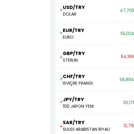
USD/TRY
47,705
DOLAR
EUR/TRY
55,034
EURO
GBP/TRY
64,168
STERLİN
CHF/TRY
58,894
İSVİÇRE FRANGI
JPY/TRY
30,17
100 JAPON YENİ
SAR/TRY
12,71
SUUDİ ARABİSTAN RİYALİ