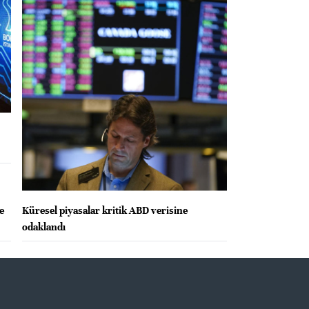
e
Küresel piyasalar kritik ABD verisine
odaklandı