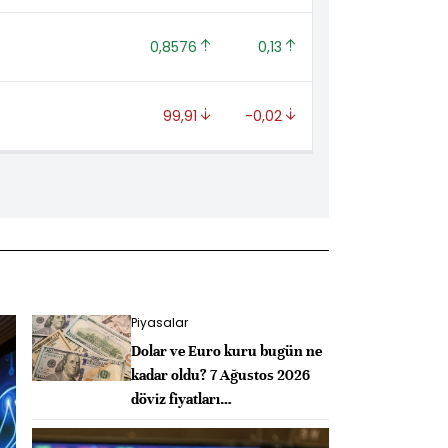
0,8576 
0,13 
99,91 
-0,02 
Piyasalar
Dolar ve Euro kuru bugün ne
kadar oldu? 7 Ağustos 2026
döviz fiyatları…