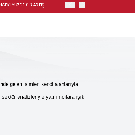
NCEKİ YÜZDE 0,3 ARTIŞ
APOLLO, EASYJET'İ HİSSE 
de gelen isimleri kendi alanlarıyla
sektör analizleriyle yatırımcılara ışık