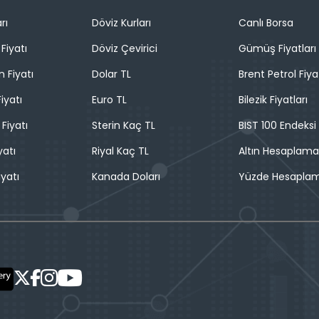
rı
Döviz Kurları
Canlı Borsa
Fiyatı
Döviz Çevirici
Gümüş Fiyatları
n Fiyatı
Dolar TL
Brent Petrol Fiya
iyatı
Euro TL
Bilezik Fiyatları
 Fiyatı
Sterin Kaç TL
BIST 100 Endeksi
yatı
Riyal Kaç TL
Altın Hesaplama
iyatı
Kanada Doları
Yüzde Hesapla