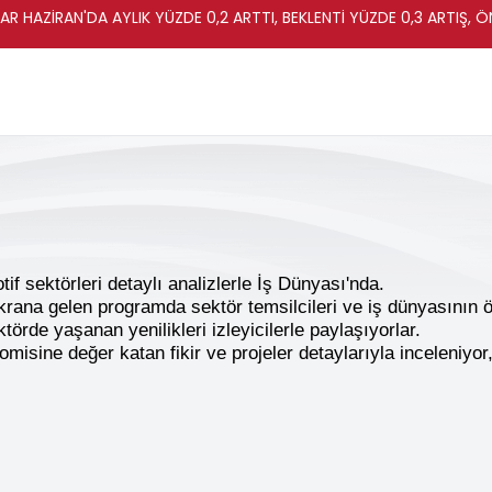
R HAZİRAN'DA AYLIK YÜZDE 0,2 ARTTI, BEKLENTİ YÜZDE 0,3 ARTIŞ, Ö
f sektörleri detaylı analizlerle İş Dünyası'nda.
ana gelen programda sektör temsilcileri ve iş dünyasının ön
sektörde yaşanan yenilikleri izleyicilerle paylaşıyorlar.
isine değer katan fikir ve projeler detaylarıyla inceleniyor, 