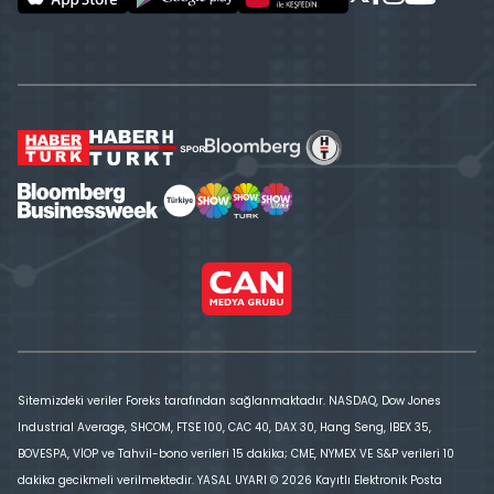
Sitemizdeki veriler Foreks tarafından sağlanmaktadır. NASDAQ, Dow Jones
Industrial Average, SHCOM, FTSE 100, CAC 40, DAX 30, Hang Seng, IBEX 35,
BOVESPA, VİOP ve Tahvil-bono verileri 15 dakika; CME, NYMEX VE S&P verileri 10
dakika gecikmeli verilmektedir. YASAL UYARI © 2026 Kayıtlı Elektronik Posta