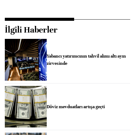
İlgili Haberler
Yabancı yatırımcının tahvil alımı altı ayın
zirvesinde
Döviz mevduatları artışa geçti