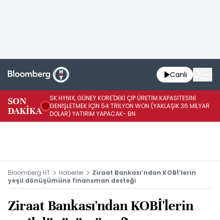
Canlı
SK HYNIX, GÜNEY KORE'DEKİ ÇİP ÜRETİM KAPASİTESİNİ
SON
BO
GENİŞLETMEK İÇİN 54 TRİLYON WON (YAKLAŞIK 36 MİLYAR
DAKİKA
AR
DOLAR) YATIRIM YAPACAK- BN
Bloomberg HT
Haberler
Ziraat Bankası’ndan KOBİ’lerin
yeşil dönüşümüne finansman desteği
Ziraat Bankası'ndan KOBİ'lerin