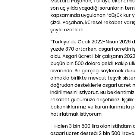
Mustafa Paşahan, Türkiye ekonomisi
son üç yılda yaşadığı sorunların te
kapsamında uygulanan “düşük kur yüks
çizdi. Paşahan, küresel rekabet yarı
şöyle özetledi:
“Türkiye’de Ocak 2022-Nisan 2026 d
yüzde 370 artarken, asgari ücretin 
oldu. Asgari ücretli bir çalışanın 20
bugün bin 500 dolara geldi. Rakip ü
civarında. Bir gerçeği söylemek du
olmakla birlikte mevcut teşvik siste
doğrudan desteklerle asgari ücret m
indirilmesini istiyoruz. Bu beklentimi
rekabet gücümüze erişebiliriz. İşçilik 
bakanlıklarımız ve kurumlarımızla pa
hatırlatmak istiyorum:
- Halen 3 bin 500 lira olan istihdam d
asgari ücret desteği 2 bin 500 liraya 