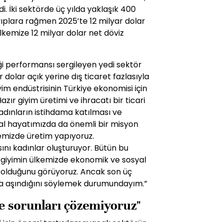
di. İki sektörde üç yılda yaklaşık 400
yıplara rağmen 2025’te 12 milyar dolar
 ülkemize 12 milyar dolar net döviz
iği performansı sergileyen yedi sektör
 dolar açık yerine dış ticaret fazlasıyla
iyim endüstrisinin Türkiye ekonomisi için
ır giyim üretimi ve ihracatı bir ticari
kadınların istihdama katılması ve
al hayatımızda da önemli bir misyon
lçemizde üretim yapıyoruz.
ını kadınlar oluşturuyor. Bütün bu
ır giyimin ülkemizde ekonomik ve sosyal
ri olduğunu görüyoruz. Ancak son üç
azla aşındığını söylemek durumundayım.”
le sorunları çözemiyoruz"