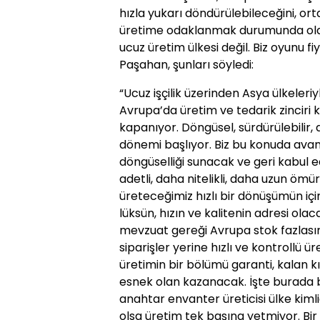
hızla yukarı döndürülebileceğini, or
üretime odaklanmak durumunda oldukla
ucuz üretim ülkesi değil. Biz oyunu f
Paşahan, şunları söyledi:
“Ucuz işçilik üzerinden Asya ülkeler
Avrupa’da üretim ve tedarik zinciri 
kapanıyor. Döngüsel, sürdürülebilir,
dönemi başlıyor. Biz bu konuda avanta
döngüselliği sunacak ve geri kabul e
adetli, daha nitelikli, daha uzun ömür
üreteceğimiz hızlı bir dönüşümün içine
lüksün, hızın ve kalitenin adresi ol
mevzuat gereği Avrupa stok fazlası
siparişler yerine hızlı ve kontrollü 
üretimin bir bölümü garanti, kalan k
esnek olan kazanacak. İşte burada 
anahtar envanter üreticisi ülke kimli
olsa üretim tek başına yetmiyor. Bir