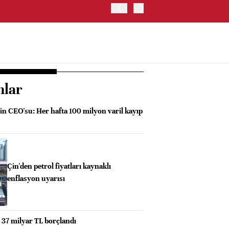
OYAK ÇİMENTO İKİNCİ ÇEY
nlar
in CEO'su: Her hafta 100 milyon varil kayıp
Çin'den petrol fiyatları kaynaklı
enflasyon uyarısı
e 37 milyar TL borçlandı