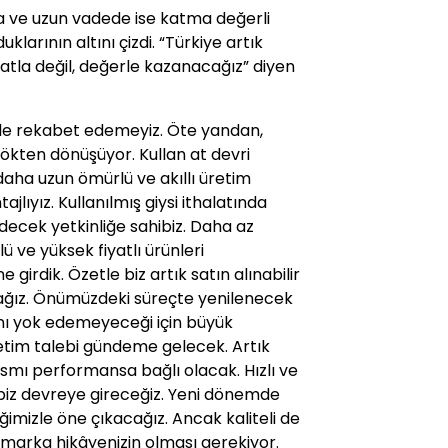
ta ve uzun vadede ise katma değerli
rının altını çizdi. “Türkiye artık
iyatla değil, değerle kazanacağız” diyen
iyle rekabet edemeyiz. Öte yandan,
kökten dönüşüyor. Kullan at devri
 daha uzun ömürlü ve akıllı üretim
jlıyız. Kullanılmış giysi ithalatında
decek yetkinliğe sahibiz. Daha az
lü ve yüksek fiyatlı ürünleri
 girdik. Özetle biz artık satın alınabilir
acağız. Önümüzdeki süreçte yenilenecek
nı yok edemeyeceği için büyük
üretim talebi gündeme gelecek. Artık
ısmı performansa bağlı olacak. Hızlı ve
biz devreye gireceğiz. Yeni dönemde
ğimizle öne çıkacağız. Ancak kaliteli de
 marka hikâyenizin olması gerekiyor.