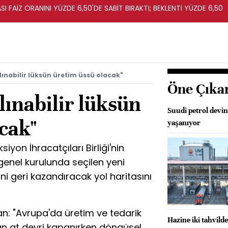
I FAİZ ORANINI YÜZDE 6,50'DE SABİT BIRAKTI; BEKLENTİ YÜZDE 6,50
lınabilir lüksün üretim üssü olacak"
Öne Çıka
lınabilir lüksün
Suudi petrol devin
cak"
yaşanıyor
iyon İhracatçıları Birliği'nin
 genel kurulunda seçilen yeni
ni geri kazandıracak yol haritasını
n: "Avrupa'da üretim ve tedarik
Hazine iki tahvild
lan at devri kapanırken döngüsel,