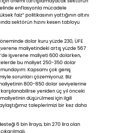
 için önemi tartışılamayacak sektörün
melinde enflasyonla mücadele
ek faiz” politikasının yattığının altını
şında sektörün hızını kesen tabloyu
öneminde dolar kuru yüzde 230, ÜFE
işverene maliyetindeki artış yüzde 567
22’de işverene maliyeti 600 dolarken,
lkelerde bu maliyet 250-350 dolar
rumundayım: Kapsamı çok geniş
miyle sorunları çözemiyoruz. Biz
aliyetinin 800-850 dolar seviyelerine
z karşılanabilirse yeniden üç yıl önceki
maliyetinin düşürülmesi için ilgili
ylaştığımız taleplerimizi bir kez daha
esteği 6 bin liraya, bin 270 lira olan
çıkarılmalı.