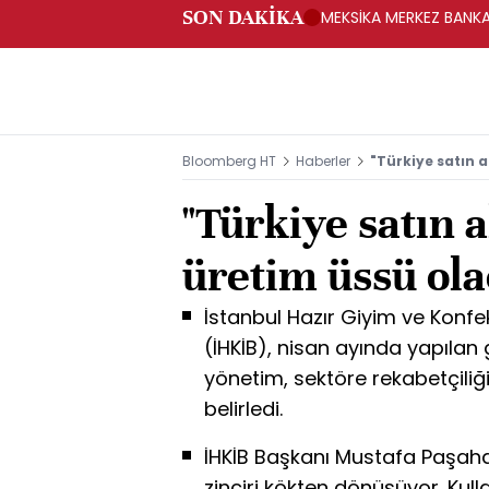
SON DAKİKA
MEKSİKA MERKEZ BANKAS
Bloomberg HT
Haberler
"Türkiye satın a
"Türkiye satın a
üretim üssü ola
İstanbul Hazır Giyim ve Konfeks
(İHKİB), nisan ayında yapılan
yönetim, sektöre rekabetçiliği
belirledi.
İHKİB Başkanı Mustafa Paşaha
zinciri kökten dönüşüyor. Kul