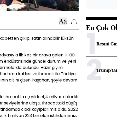
En Çok O
1
kabetten çıkıp, satın alınabilir lüksün
Resmi Ga
2
asıyla ilk kez bir araya gelen İHKİB
im endüstrisinde güncel durum ve yeni
irmelerde bulundu. Hazır giyim
Trump'tan
tihdama katkısı ve ihracatı ile Türkiye
ğının altını çizen Paşahan, şöyle devam
yle ihracatta üç yılda 4,4 milyar dolarlık
ar seviyelerine ulaştı. İhracattaki düşüş
istihdamda ciddi kayıplarımız oldu. 2022
laşık 1 milyon 223 bin olan istihdamımız,