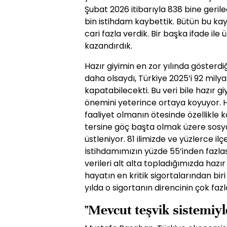
Şubat 2026 itibarıyla 838 bine gerile
bin istihdam kaybettik. Bütün bu ka
cari fazla verdik. Bir başka ifade ile
kazandırdık.
Hazır giyimin en zor yılında gösterd
daha olsaydı, Türkiye 2025’i 92 milyar
kapatabilecekti. Bu veri bile hazır g
önemini yeterince ortaya koyuyor. Haz
faaliyet olmanın ötesinde özellikle 
tersine göç başta olmak üzere sosy
üstleniyor. 81 ilimizde ve yüzlerce i
İstihdamımızın yüzde 55’inden fazlas
verileri alt alta topladığımızda haz
hayatın en kritik sigortalarından bi
yılda o sigortanın direncinin çok f
"Mevcut teşvik sistemiy