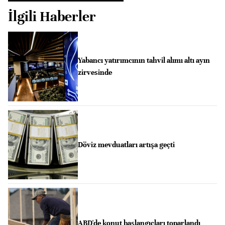
İlgili Haberler
Yabancı yatırımcının tahvil alımı altı ayın
zirvesinde
Döviz mevduatları artışa geçti
ABD'de konut başlangıçları toparlandı