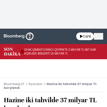
Canlı
İR
SON
OYAK ÇİMENTO İKİNCİ ÇEYREKTE 2 MİLYAR TL NET KAR
YÖ
DAKİKA
AÇIKLADI; BEKLENTİ 1,5 MİLYAR TL
OL
Bloomberg HT
Piyasalar
Hazine iki tahvilde 37 milyar TL
borçlandı
Hazine iki tahvilde 37 milyar TL