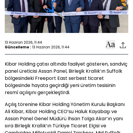
13 Haziran 2026, 11:44
Güncelleme :
13 Haziran 2026, 11:44
Kibar Holding çatısı altında faaliyet gösteren, sandviç
panel üreticisi Assan Panel, Birleşik Krallık’ın Suffolk
bölgesindeki Freeport East serbest ticaret
bölgesinde hayata geçirdiği yeni üretim tesisinin
resmî açılışını gerçekleştirdi.
Açılış törenine Kibar Holding Yönetim Kurulu Başkanı
Ali Kibar, Kibar Holding CEO’su Haluk Kayabaşı ve
Assan Panel Genel Müdürü İhsan Tolga Akar’ın yanı
sıra Birleşik Krallık’ın Türkiye Ticaret Elçisi ve
Cambridge Milletvekili Daniel Zeichner, Mid Suffolk