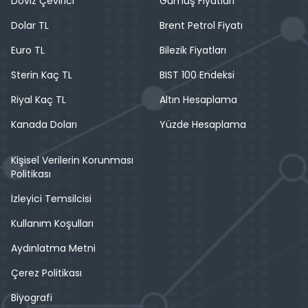
Döviz Çevirici
Gümüş Fiyatları
Dolar TL
Brent Petrol Fiyatı
Euro TL
Bilezik Fiyatları
Sterin Kaç TL
BIST 100 Endeksi
Riyal Kaç TL
Altın Hesaplama
Kanada Doları
Yüzde Hesaplama
Kişisel Verilerin Korunması
Politikası
İzleyici Temsilcisi
Kullanım Koşulları
Aydınlatma Metni
Çerez Politikası
Biyografi