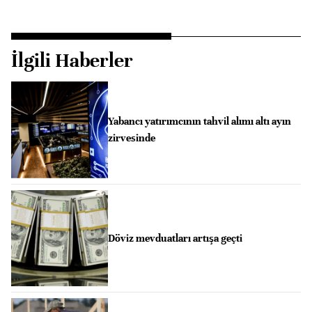
İlgili Haberler
Yabancı yatırımcının tahvil alımı altı ayın
zirvesinde
Döviz mevduatları artışa geçti