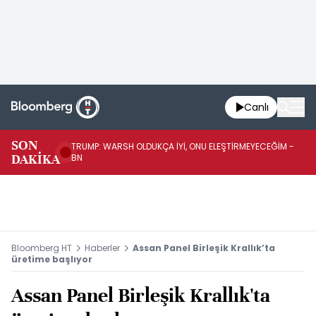
Canlı
SON
TRUMP: WARSH OLDUKÇA İYİ, ONU ELEŞTİRMEYECEĞİM -
TR
DAKİKA
BN
KA
Bloomberg HT
Haberler
Assan Panel Birleşik Krallık’ta
üretime başlıyor
Assan Panel Birleşik Krallık'ta