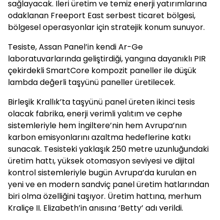
sağlayacak. İleri üretim ve temiz enerji yatırımlarına
odaklanan Freeport East serbest ticaret bölgesi,
bölgesel operasyonlar için stratejik konum sunuyor.
Tesiste, Assan Panel’in kendi Ar-Ge
laboratuvarlarında geliştirdiği, yangına dayanıklı PIR
çekirdekli SmartCore kompozit paneller ile düşük
lambda değerli taşyünü paneller üretilecek.
Birleşik Krallık’ta taşyünü panel üreten ikinci tesis
olacak fabrika, enerji verimli yalıtım ve cephe
sistemleriyle hem İngiltere’nin hem Avrupa’nın
karbon emisyonlarını azaltma hedeflerine katkı
sunacak. Tesisteki yaklaşık 250 metre uzunluğundaki
üretim hattı, yüksek otomasyon seviyesi ve dijital
kontrol sistemleriyle bugün Avrupa’da kurulan en
yeni ve en modern sandviç panel üretim hatlarından
biri olma özelliğini taşıyor. Üretim hattına, merhum
Kraliçe II. Elizabeth’in anısına ‘Betty’ adı verildi.