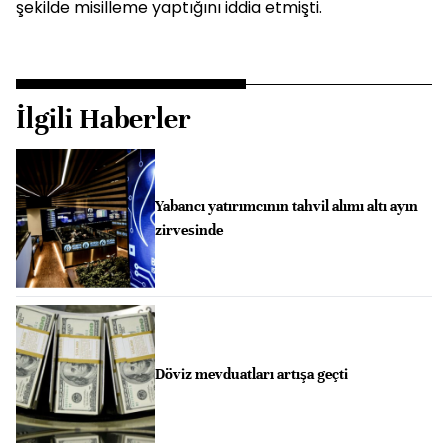
şekilde misilleme yaptığını iddia etmişti.
İlgili Haberler
Yabancı yatırımcının tahvil alımı altı ayın
zirvesinde
Döviz mevduatları artışa geçti