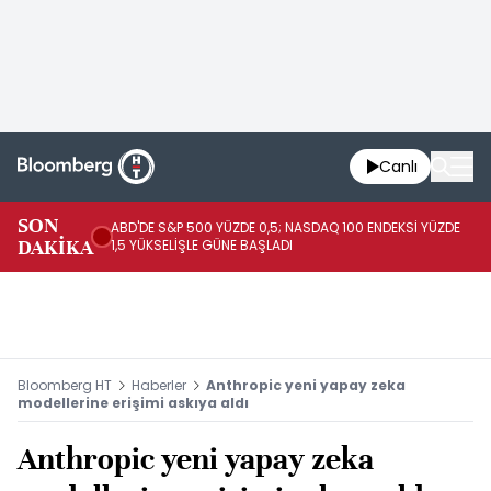
Canlı
SON
ABD'DE S&P 500 YÜZDE 0,5; NASDAQ 100 ENDEKSİ YÜZDE
BR
DAKİKA
1,5 YÜKSELİŞLE GÜNE BAŞLADI
DO
Bloomberg HT
Haberler
Anthropic yeni yapay zeka
modellerine erişimi askıya aldı
Anthropic yeni yapay zeka