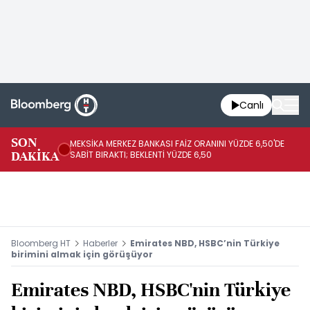
Canlı
SON
MEKSİKA MERKEZ BANKASI FAİZ ORANINI YÜZDE 6,50'DE
OY
DAKİKA
SABİT BIRAKTI; BEKLENTİ YÜZDE 6,50
AÇ
Bloomberg HT
Haberler
Emirates NBD, HSBC’nin Türkiye
birimini almak için görüşüyor
Emirates NBD, HSBC'nin Türkiye