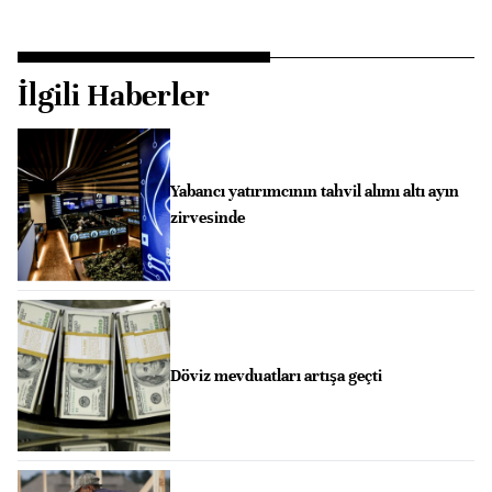
İlgili Haberler
Yabancı yatırımcının tahvil alımı altı ayın
zirvesinde
Döviz mevduatları artışa geçti