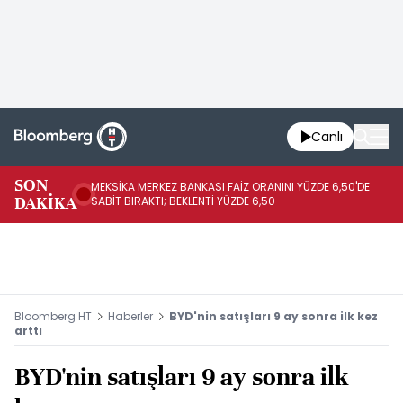
Canlı
SON
MEKSİKA MERKEZ BANKASI FAİZ ORANINI YÜZDE 6,50'DE
OY
DAKİKA
SABİT BIRAKTI; BEKLENTİ YÜZDE 6,50
AÇ
Bloomberg HT
Haberler
BYD'nin satışları 9 ay sonra ilk kez
arttı
BYD'nin satışları 9 ay sonra ilk