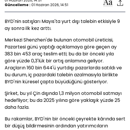
01 Haziran 2026, 14:51
Güncelleme :
01 Haziran 2026, 14:51
BYD'nin satışları Mayıs'ta yurt dışı talebin etkisiyle 9
ay sonra ilk kez arttı.
Merkezi Shenzhen'de bulunan otomobil üreticisi,
Pazartesi günü yaptığı açıklamaya göre geçen ay
383 bin 453 araç teslim etti; bu da bir önceki yıla
göre yüzde 0,3'lük bir artış anlamına geliyor.
Araçların 160 bin 644'ü yurtdışı pazarlarda satıldı ve
bu durum, iç pazardaki talebin azalmasıyla birlikte
BYD'nin küresel çapta büyüdüğünü gösteriyor.
Şirket, bu yıl Çin dışında 1,3 milyon otomobil satmayı
hedefliyor; bu da 2025 yılına göre yaklaşık yüzde 25
daha fazla.
Bu rakamlar, BYD'nin bir önceki çeyrekte kârında sert
bir düşüş bildirmesinin ardından yatırımcıların