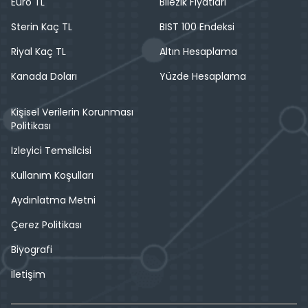
Euro TL
Bilezik Fiyatları
Sterin Kaç TL
BIST 100 Endeksi
Riyal Kaç TL
Altın Hesaplama
Kanada Doları
Yüzde Hesaplama
Kişisel Verilerin Korunması
Politikası
İzleyici Temsilcisi
Kullanım Koşulları
Aydınlatma Metni
Çerez Politikası
Biyografi
İletişim