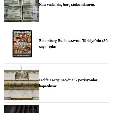
Kısa vadeli dış borç stokunda artış
Bloomberg Businessweek Türkiye'nin 139.
sayısı çıktı
Fed faiz artışına yönelik pozisyonlar
kapatılıyor