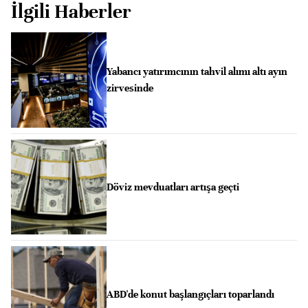
İlgili Haberler
Yabancı yatırımcının tahvil alımı altı ayın
zirvesinde
Döviz mevduatları artışa geçti
ABD'de konut başlangıçları toparlandı