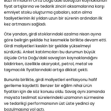
Bazı firmaların Orta Doğu’daki savaştan kaynaklanan
fiyat artışlarına ve tedarik zinciri aksamalarına karşı
emniyet stoku oluşturma çabaları, satın alma
faaliyetlerinin iki yıldan uzun bir sürenin ardından ilk
kez artmasını sağladı.
Öte yandan, girdi stoklarındaki azalma nisan ayına
göre belirgin şekilde hız kesmekle birlikte devam etti.
Girdi maliyetleri keskin bir şekilde yükselmeyi
sürdürdü. Anket katılımcıları bu durumun büyük
ölçüde Orta Doğu’daki savaştan kaynaklandığını
bildirirken, özellikle akaryakıt, petrol, metal ve
taşımacılık fiyatlarındaki artışa dikkat çekti.
Bununla birlikte, girdi maliyetleri enflasyonu hafif
gerileme kaydetti. Benzer bir eğilim nihai ürün
fiyatları için de söz konusu oldu. Savaş aynı zamanda
mayısta teslimat sürelerindeki uzamanın sürmesine
ve tedarikçi performansının üst üste yedinci ay
bozulmasına yol açtı.