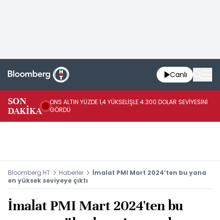
Canlı
SK
SON
ONS ALTIN YÜZDE 1,4 YÜKSELİŞLE 4.300 DOLAR SEVİYESİNİ
GE
DAKİKA
GÖRDÜ
DO
Bloomberg HT
Haberler
İmalat PMI Mart 2024’ten bu yana
en yüksek seviyeye çıktı
İmalat PMI Mart 2024'ten bu