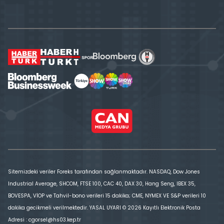
Sitemizdeki veriler Foreks tarafından sağlanmaktadır. NASDAQ, Dow Jones
Industrial Average, SHCOM, FTSE 100, CAC 40, DAX 30, Hang Seng, IBEX 35,
BOVESPA, VİOP ve Tahvil-bono verileri 15 dakika; CME, NYMEX VE S&P verileri 10
dakika gecikmeli verilmektedir. YASAL UYARI © 2026 Kayıtlı Elektronik Posta
Adresi : cgorsel@hs03.kep.tr