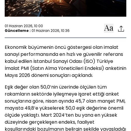
01 Haziran 2026, 10:00
Güncelleme :
01 Haziran 2026, 10:36
Ekonomik büyümenin öncü göstergesi olan imalat
sanayi performansında en hızlı ve güvenilir referans
kabul edilen İstanbul Sanayi Odası (İSO) Türkiye
İmalat PMI (Satın Alma Yöneticileri Endeksi) anketinin
Mayıs 2026 dönemi sonuçları açıklandı.
Eşik değer olan 50,0’nin üzerinde ölçülen tüm
rakamların sektörde iyileşmeye işaret ettiği anket
sonuçlarına göre, nisan ayında 45,7 olan manşet PMI,
mayısta 49,8’e yükselerek 50,0 eşik değerine önemli
ölçüde yaklaştı. Mart 2024’ten bu yana en yüksek
düzeyinde gerçekleşen endeks, faaliyet
koşullarındaki bozulmanın belirgin şekilde yavaşladığı