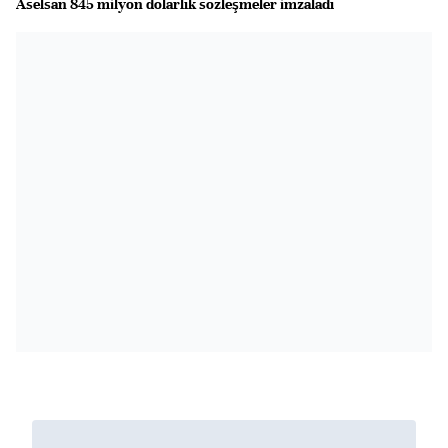
Aselsan 845 milyon dolarlık sözleşmeler imzaladı