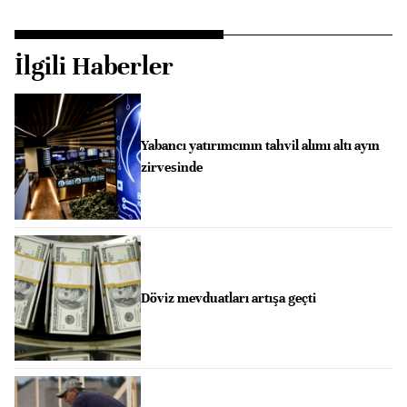
İlgili Haberler
Yabancı yatırımcının tahvil alımı altı ayın
zirvesinde
Döviz mevduatları artışa geçti