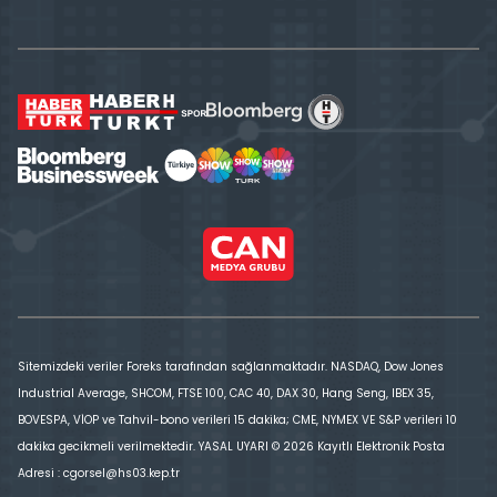
Sitemizdeki veriler Foreks tarafından sağlanmaktadır. NASDAQ, Dow Jones
Industrial Average, SHCOM, FTSE 100, CAC 40, DAX 30, Hang Seng, IBEX 35,
BOVESPA, VİOP ve Tahvil-bono verileri 15 dakika; CME, NYMEX VE S&P verileri 10
dakika gecikmeli verilmektedir. YASAL UYARI © 2026 Kayıtlı Elektronik Posta
Adresi : cgorsel@hs03.kep.tr