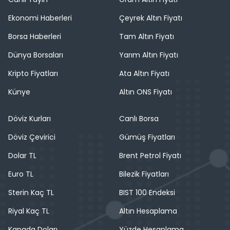
Ekonomi Haberleri
Çeyrek Altın Fiyatı
Borsa Haberleri
Tam Altın Fiyatı
Dünya Borsaları
Yarım Altın Fiyatı
Kripto Fiyatları
Ata Altın Fiyatı
Künye
Altın ONS Fiyatı
Döviz Kurları
Canlı Borsa
Döviz Çevirici
Gümüş Fiyatları
Dolar TL
Brent Petrol Fiyatı
Euro TL
Bilezik Fiyatları
Sterin Kaç TL
BIST 100 Endeksi
Riyal Kaç TL
Altın Hesaplama
Kanada Doları
Yüzde Hesaplama