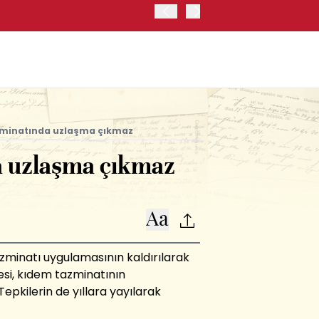
OYAK ÇİMENTO İKİNCİ ÇEY
minatında uzlaşma çıkmaz
a uzlaşma çıkmaz
azminatı uygulamasının kaldırılarak
esi, kıdem tazminatının
 Tepkilerin de yıllara yayılarak