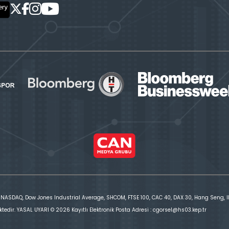
 NASDAQ, Dow Jones Industrial Average, SHCOM, FTSE 100, CAC 40, DAX 30, Hang Seng, IBE
ktedir. YASAL UYARI © 2026 Kayıtlı Elektronik Posta Adresi : cgorsel@hs03.kep.tr