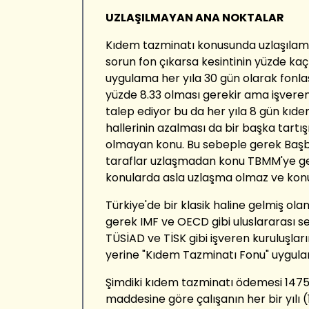
UZLAŞILMAYAN ANA NOKTALAR
Kıdem tazminatı konusunda uzlaşıla
sorun fon çıkarsa kesintinin yüzde kaç
uygulama her yıla 30 gün olarak fonl
yüzde 8.33 olması gerekir ama işveren
talep ediyor bu da her yıla 8 gün kı
hallerinin azalması da bir başka tart
olmayan konu. Bu sebeple gerek Başb
taraflar uzlaşmadan konu TBMM'ye ge
konularda asla uzlaşma olmaz ve ko
Türkiye'de bir klasik haline gelmiş ol
gerek IMF ve OECD gibi uluslararası s
TÜSİAD ve TİSK gibi işveren kuruluşların
yerine "Kıdem Tazminatı Fonu" uygulama
Şimdiki kıdem tazminatı ödemesi 1475 
maddesine göre çalışanın her bir yılı (1