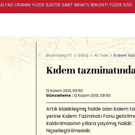
I FAİZ ORANINI YÜZDE 6,50'DE SABİT BIRAKTI; BEKLENTİ YÜZDE 6,50
Bloomberg HT
Görüş
Ali Tezel
Kıdem taz
Kıdem tazminatınd
12 Kasım 2013, 09:50
Güncelleme :
12 Kasım 2013, 09:50
Artık klasikleşmiş halde olan kıdem t
yerine Kıdem Tazminatı Fonu getirilm
kaldırılmasının yıllara yayılmış halidir.
hiçselleştirilmesidir.