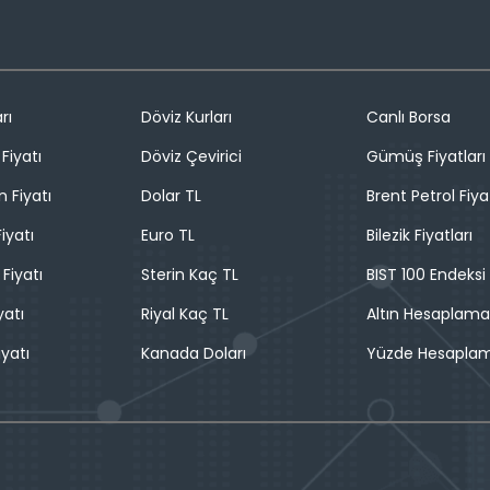
rı
Döviz Kurları
Canlı Borsa
Fiyatı
Döviz Çevirici
Gümüş Fiyatları
n Fiyatı
Dolar TL
Brent Petrol Fiya
iyatı
Euro TL
Bilezik Fiyatları
 Fiyatı
Sterin Kaç TL
BIST 100 Endeksi
yatı
Riyal Kaç TL
Altın Hesaplama
iyatı
Kanada Doları
Yüzde Hesapla