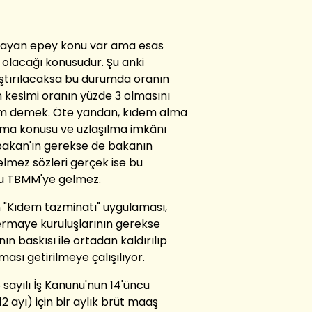
mayan epey konu var ama esas
 olacağı konusudur. Şu anki
aştırılacaksa bu durumda oranın
 kesimi oranın yüzde 3 olmasını
dem demek. Öte yandan, kıdem alma
ışma konusu ve uzlaşılma imkânı
akan'ın gerekse de bakanın
lmez sözleri gerçek ise bu
nu TBMM'ye gelmez.
an "Kıdem tazminatı" uygulaması,
ermaye kuruluşlarının gerekse
ın baskısı ile ortadan kaldırılıp
sı getirilmeye çalışılıyor.
sayılı İş Kanunu'nun 14'üncü
2 ayı) için bir aylık brüt maaş