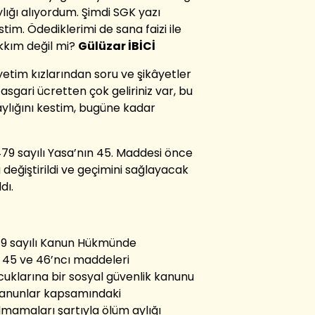
ığı alıyordum. Şimdi SGK yazı
tim. Ödediklerimi de sana faizi ile
kkım değil mi?
Gülüzar İBİCİ
etim kızlarından soru ve şikâyetler
 asgari ücretten çok geliriniz var, bu
ylığını kestim, bugüne kadar
1479 sayılı Yasa’nın 45. Maddesi önce
değiştirildi ve geçimini sağlayacak
dı.
619 sayılı Kanun Hükmünde
n 45 ve 46’ncı maddeleri
ocuklarına bir sosyal güvenlik kanunu
anunlar kapsamındaki
almamaları şartıyla ölüm aylığı