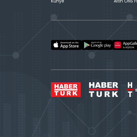
Künye
Altın ONS F