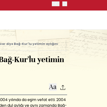
OYAK ÇİMENTO İKİNCİ ÇEY
i var diye Bağ-Kur'lu yetimin aylığını
 Bağ-Kur'lu yetimin
 2004 yılında da eşim vefat etti. 2004
nden dul aylığı ve aynı zamanda Bağ-