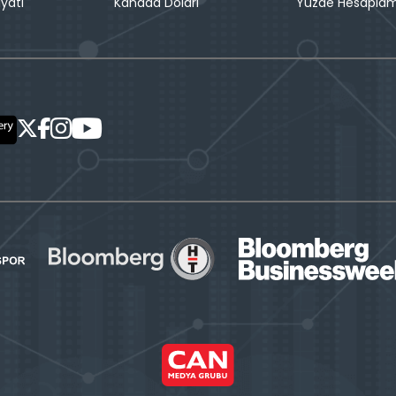
iyatı
Kanada Doları
Yüzde Hesapla