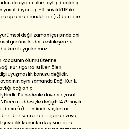
dan da ayrıca ölüm aylığı bağlanıp
 yasal dayanağı 619 sayılı KHK ile
esi olup anılan maddenin (c) bendine
yürümesi değil, zaman içerisinde ani
işmesi gününe kadar kesinleşen ve
 bu kural uygulanmaz.
an kocasının ölümü üzerine
Bağ-Kur sigortalısı iken ölen
iği uyuşmazlık konusu değildir.
 davacının aynı zamanda Bağ-Kur’lu
aylığı bağlanıp
kindir. Bu nedenle davanın yasal
 21’inci maddesiyle değişik 1479 sayılı
addenin (c) bendinde yaşları ne
kla beraber sonradan boşanan veya
al güvenlik kanunları kapsamında