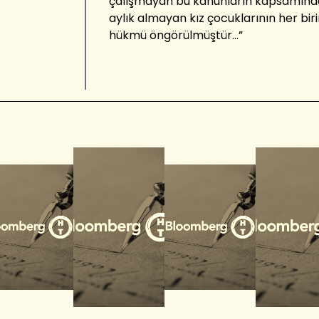
çalışmayan bu kanunların kapsamındak
aylık almayan kız çocuklarının her bi
hükmü öngörülmüştür...”