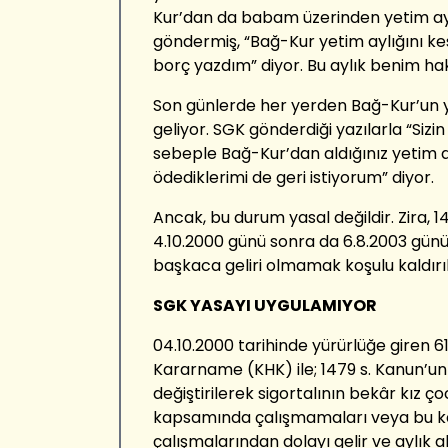
Kur’dan da babam üzerinden yetim ayl
göndermiş, “Bağ-Kur yetim aylığını kes
borç yazdım” diyor. Bu aylık benim ha
Son günlerde her yerden Bağ-Kur’un y
geliyor. SGK gönderdiği yazılarla “Sizin
sebeple Bağ-Kur’dan aldığınız yetim a
ödediklerimi de geri istiyorum” diyor.
Ancak, bu durum yasal değildir. Zira, 
4.10.2000 günü sonra da 6.8.2003 günü 
başkaca geliri olmamak koşulu kaldırıl
SGK YASAYI UYGULAMIYOR
04.10.2000 tarihinde yürürlüğe giren 
Kararname (KHK) ile; 1479 s. Kanun’u
değiştirilerek sigortalının bekâr kız ç
kapsamında çalışmamaları veya bu k
çalışmalarından dolayı gelir ve aylık 