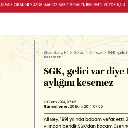
I FAİZ ORANINI YÜZDE 6,50'DE SABİT BIRAKTI; BEKLENTİ YÜZDE 6,50
Bloomberg HT
Görüş
Ali Tezel
SGK, gelir
kesemez
SGK, geliri var diye
aylığını kesemez
20 Ekim 2014, 07:06
Güncelleme :
20 Ekim 2014, 07:06
Ali Bey, 1991 yılında babam vefat etti,
yılından beridir SSK’dan kocam üzeri