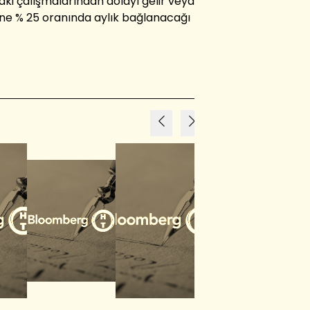
i çalışmalarından dolayı gelir veya
rine % 25 oranında aylık bağlanacağı