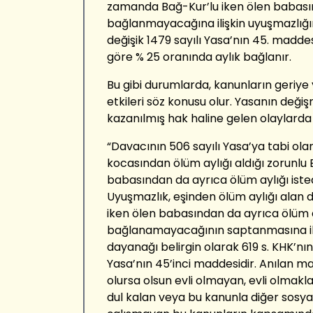
zamanda Bağ-Kur’lu iken ölen babasın
bağlanmayacağına ilişkin uyuşmazlığın
değişik 1479 sayılı Yasa’nın 45. madd
göre % 25 oranında aylık bağlanır.
Bu gibi durumlarda, kanunların geriye 
etkileri söz konusu olur. Yasanın değ
kazanılmış hak haline gelen olaylarda
“Davacının 506 sayılı Yasa’ya tabi ol
kocasından ölüm aylığı aldığı zorunlu 
babasından da ayrıca ölüm aylığı isted
Uyuşmazlık, eşinden ölüm aylığı alan
iken ölen babasından da ayrıca ölüm 
bağlanamayacağının saptanmasına iliş
dayanağı belirgin olarak 619 s. KHK’nın
Yasa’nın 45’inci maddesidir. Anılan m
olursa olsun evli olmayan, evli olma
dul kalan veya bu kanunla diğer sosy