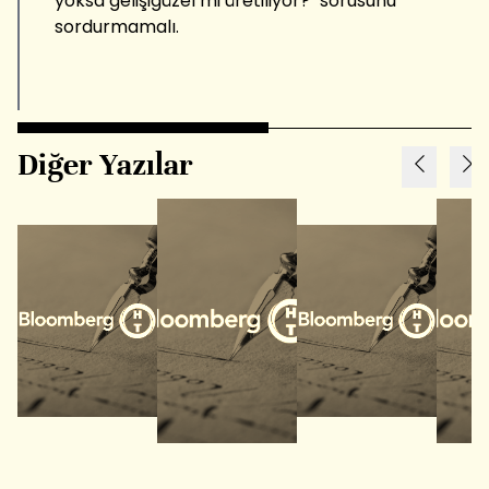
yoksa gelişigüzel mi üretiliyor?" sorusunu
sordurmamalı.
Diğer Yazılar