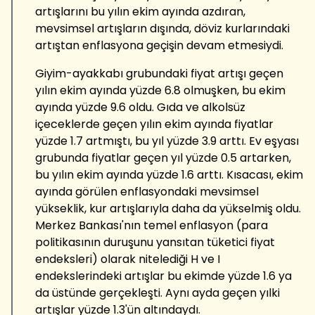
artışlarını bu yılın ekim ayında azdıran,
mevsimsel artışların dışında, döviz kurlarındaki
artıştan enflasyona geçişin devam etmesiydi.
Giyim-ayakkabı grubundaki fiyat artışı geçen
yılın ekim ayında yüzde 6.8 olmuşken, bu ekim
ayında yüzde 9.6 oldu. Gıda ve alkolsüz
içeceklerde geçen yılın ekim ayında fiyatlar
yüzde 1.7 artmıştı, bu yıl yüzde 3.9 arttı. Ev eşyası
grubunda fiyatlar geçen yıl yüzde 0.5 artarken,
bu yılın ekim ayında yüzde 1.6 arttı. Kısacası, ekim
ayında görülen enflasyondaki mevsimsel
yükseklik, kur artışlarıyla daha da yükselmiş oldu.
Merkez Bankası'nın temel enflasyon (para
politikasının duruşunu yansıtan tüketici fiyat
endeksleri) olarak nitelediği H ve I
endekslerindeki artışlar bu ekimde yüzde 1.6 ya
da üstünde gerçekleşti. Aynı ayda geçen yılki
artışlar yüzde 1.3'ün altındaydı.