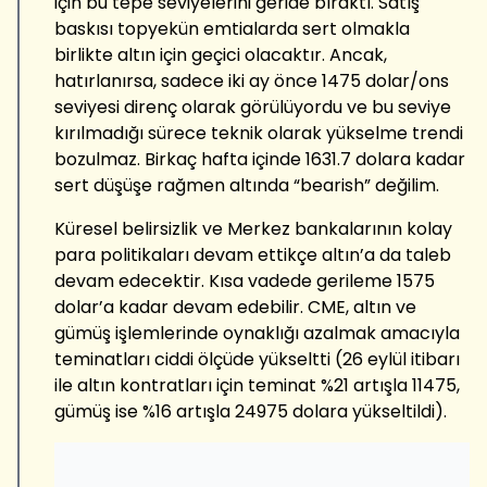
için bu tepe seviyelerini geride bıraktı. Satış
baskısı topyekün emtialarda sert olmakla
birlikte altın için geçici olacaktır. Ancak,
hatırlanırsa, sadece iki ay önce 1475 dolar/ons
seviyesi direnç olarak görülüyordu ve bu seviye
kırılmadığı sürece teknik olarak yükselme trendi
bozulmaz. Birkaç hafta içinde 1631.7 dolara kadar
sert düşüşe rağmen altında “bearish” değilim.
Küresel belirsizlik ve Merkez bankalarının kolay
para politikaları devam ettikçe altın’a da taleb
devam edecektir. Kısa vadede gerileme 1575
dolar’a kadar devam edebilir. CME, altın ve
gümüş işlemlerinde oynaklığı azalmak amacıyla
teminatları ciddi ölçüde yükseltti (26 eylül itibarı
ile altın kontratları için teminat %21 artışla 11475,
gümüş ise %16 artışla 24975 dolara yükseltildi).