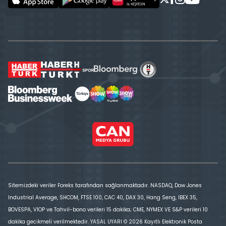
Sitemizdeki veriler Foreks tarafından sağlanmaktadır. NASDAQ, Dow Jones
Industrial Average, SHCOM, FTSE 100, CAC 40, DAX 30, Hang Seng, IBEX 35,
BOVESPA, VİOP ve Tahvil-bono verileri 15 dakika; CME, NYMEX VE S&P verileri 10
dakika gecikmeli verilmektedir. YASAL UYARI © 2026 Kayıtlı Elektronik Posta