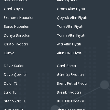
Canlı Yayın
Gram Altın Fiyatı
Ekonomi Haberleri
Çeyrek Altın Fiyatı
Borsa Haberleri
Tam Altın Fiyatı
Dünya Borsaları
Yarım Altın Fiyatı
Kripto Fiyatları
Ata Altın Fiyatı
Künye
Altın ONS Fiyatı
Döviz Kurları
Canlı Borsa
Döviz Çevirici
Gümüş Fiyatları
Dolar TL
Brent Petrol Fiyatı
Euro TL
Bilezik Fiyatları
Sterin Kaç TL
BIST 100 Endeksi
Riyal Kaç TL
Altın Hesaplama