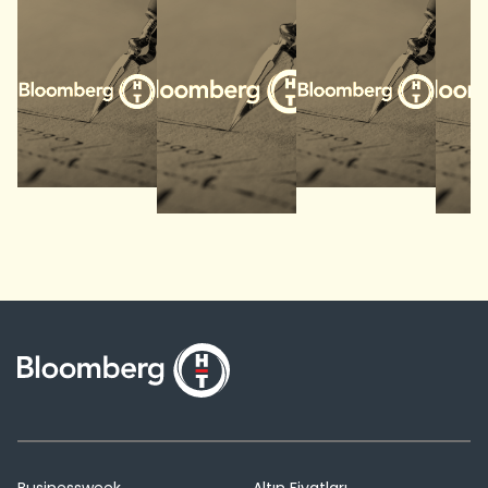
Businessweek
Altın Fiyatları