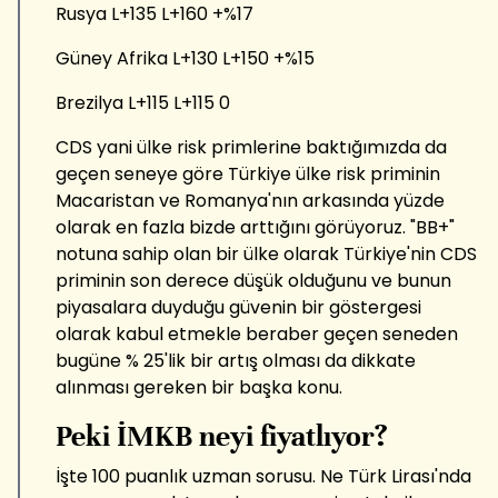
Rusya L+135 L+160 +%17
Güney Afrika L+130 L+150 +%15
Brezilya L+115 L+115 0
CDS yani ülke risk primlerine baktığımızda da
geçen seneye göre Türkiye ülke risk priminin
Macaristan ve Romanya'nın arkasında yüzde
olarak en fazla bizde arttığını görüyoruz. "BB+"
notuna sahip olan bir ülke olarak Türkiye'nin CDS
priminin son derece düşük olduğunu ve bunun
piyasalara duyduğu güvenin bir göstergesi
olarak kabul etmekle beraber geçen seneden
bugüne % 25'lik bir artış olması da dikkate
alınması gereken bir başka konu.
Peki İMKB neyi fiyatlıyor?
İşte 100 puanlık uzman sorusu. Ne Türk Lirası'nda