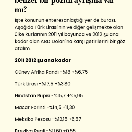
benzer bir pozitif ayrışma var
mı?
İşte konunun enteresanlaştığı yer de burası.
Aşağıda Türk Lirası'nın ve diğer gelişmekte olan
ülke kurlarının 2011 yıl boyunca ve 2012 şu ana
kadar olan ABD Doları'na karşı getirilerini bir göz
atalım.
2011 2012 şu ana kadar
Güney Afrika Randı -%18 +%6,75
Türk Lirası -%17,5 +%3,80
Hindistan Rupisi -%15,7 +%5,95
Macar Forinti -%14,5 +11,30
Meksika Pesosu -%12,15 +8,57
Brezilya Reali -%11,60 +0,55