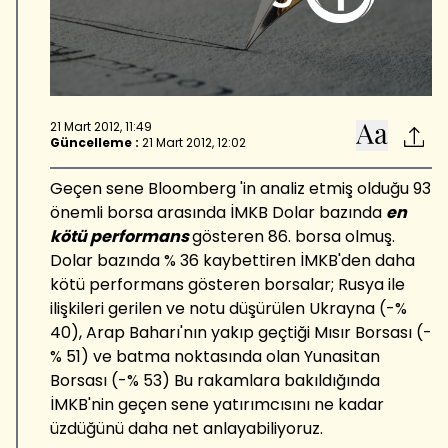
21 Mart 2012, 11:49
Güncelleme :
21 Mart 2012, 12:02
Geçen sene Bloomberg 'in analiz etmiş olduğu 93
önemli borsa arasında İMKB Dolar bazında
en
kötü performans
gösteren 86. borsa olmuş.
Dolar bazında % 36 kaybettiren İMKB'den daha
kötü performans gösteren borsalar; Rusya ile
ilişkileri gerilen ve notu düşürülen Ukrayna (-%
40), Arap Baharı'nın yakıp geçtiği Mısır Borsası (-
% 51) ve batma noktasında olan Yunasitan
Borsası (-% 53) Bu rakamlara bakıldığında
İMKB'nin geçen sene yatırımcısını ne kadar
üzdüğünü daha net anlayabiliyoruz.