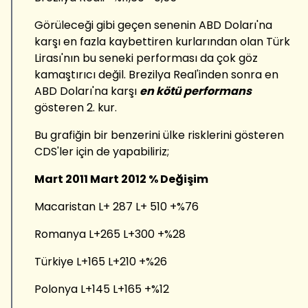
Görüleceği gibi geçen senenin ABD Doları'na
karşı en fazla kaybettiren kurlarından olan Türk
Lirası'nın bu seneki performası da çok göz
kamaştırıcı değil. Brezilya Real'inden sonra en
ABD Doları'na karşı
en kötü performans
gösteren 2. kur.
Bu grafiğin bir benzerini ülke risklerini gösteren
CDS'ler için de yapabiliriz;
Mart 2011 Mart 2012 % Değişim
Macaristan L+ 287 L+ 510 +%76
Romanya L+265 L+300 +%28
Türkiye L+165 L+210 +%26
Polonya L+145 L+165 +%12