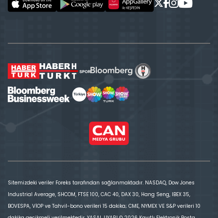
Sitemizdeki veriler Foreks tarafından sağlanmaktadır. NASDAQ, Dow Jones
Industrial Average, SHCOM, FTSE 100, CAC 40, DAX 30, Hang Seng, IBEX 35,
BOVESPA, VİOP ve Tahvil-bono verileri 15 dakika; CME, NYMEX VE S&P verileri 10
dakika gecikmeli verilmektedir. YASAL UYARI © 2026 Kayıtlı Elektronik Posta