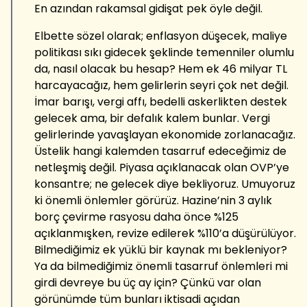
En azından rakamsal gidişat pek öyle değil.
Elbette sözel olarak; enflasyon düşecek, maliye
politikası sıkı gidecek şeklinde temenniler olumlu
da, nasıl olacak bu hesap? Hem ek 46 milyar TL
harcayacağız, hem gelirlerin seyri çok net değil.
İmar barışı, vergi affı, bedelli askerlikten destek
gelecek ama, bir defalık kalem bunlar. Vergi
gelirlerinde yavaşlayan ekonomide zorlanacağız.
Üstelik hangi kalemden tasarruf edeceğimiz de
netleşmiş değil. Piyasa açıklanacak olan OVP’ye
konsantre; ne gelecek diye bekliyoruz. Umuyoruz
ki önemli önlemler görürüz. Hazine’nin 3 aylık
borç çevirme rasyosu daha önce %125
açıklanmışken, revize edilerek %110’a düşürülüyor.
Bilmediğimiz ek yüklü bir kaynak mı bekleniyor?
Ya da bilmediğimiz önemli tasarruf önlemleri mi
girdi devreye bu üç ay için? Çünkü var olan
görünümde tüm bunları iktisadi açıdan