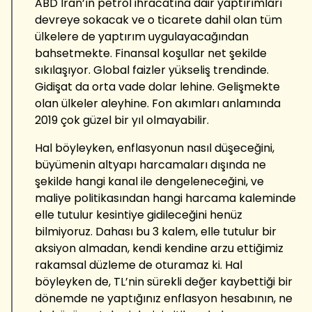
ABD İran’ın petrol ihracatına dair yaptırımları
devreye sokacak ve o ticarete dahil olan tüm
ülkelere de yaptırım uygulayacağından
bahsetmekte. Finansal koşullar net şekilde
sıkılaşıyor. Global faizler yükseliş trendinde.
Gidişat da orta vade dolar lehine. Gelişmekte
olan ülkeler aleyhine. Fon akımları anlamında
2019 çok güzel bir yıl olmayabilir.
Hal böyleyken, enflasyonun nasıl düşeceğini,
büyümenin altyapı harcamaları dışında ne
şekilde hangi kanal ile dengeleneceğini, ve
maliye politikasından hangi harcama kaleminde
elle tutulur kesintiye gidileceğini henüz
bilmiyoruz. Dahası bu 3 kalem, elle tutulur bir
aksiyon almadan, kendi kendine arzu ettiğimiz
rakamsal düzleme de oturamaz ki. Hal
böyleyken de, TL’nin sürekli değer kaybettiği bir
dönemde ne yaptığınız enflasyon hesabının, ne