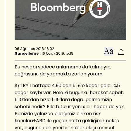
yılından bu yana, eş zamanlı olarak, Bloomberg HT'de
Pazartesi ve Perşembe günleri İlk Söz ve Küresel Piyasalar
programlarında profesyonel yorumcu olarak da yayın
yapmakta ve BloombergHT'de düzenli köşe yazmaktadır.
Aralık 2020 tarihinden itibaren TUSIAD Başekonomistliğine
atanan Altınsaç, aynı zamanda, Sabancı Üniversitesi'nde ve
Özyeğin Üniversitesi'nde, lisans ve yüksek lisansta
"davranışsal finans", "Türkiye ekonomisinde makro verilerin
06 Ağustos 2018, 16:02
okunması", ve "makroekonomik tahmin yöntemleri"
Güncelleme :
16 Ocak 2019, 15:19
derslerini vermektedir.
Bu hesabı sadece anlamamakla kalmayıp,
doğrusunu da yapmakta zorlanıyorum.
$/TRY 1 haftada 4.90’dan 5.18’e kadar geldi. %5
değer kaybı var. Hele ki bugünkü hareket sabah
5.10’lardan hızla 5.19’lara doğru gelmemizin
sebebi nedir? Elle tutulur yeni x bir haber de yok.
Elimizde yalnızca bildiğimiz biriken risk
konuları+ABD ile geçen hafta geldiğimiz nokta
var, bugüne dair yeni bir haber akışı mevcut