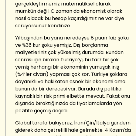
gerçekleştirmemiz matematiksel olarak
mümkün değil. O zaman da ekonomist olarak
nasıl olacak bu hesap kaçırdığımız ne var diye
soruyorsunuz kendinize.
Yılbaşından bu yana neredeyse 8 puan faiz şoku
ve %38 kur şoku yemişiz. Dış borçlanma
maliyetleriniz çok yükselmiş durumda. Bundan
sonrası için bırakın Türkiye’yi, bu tarz bir şok
yemiş herhangi bir ekonominin yumuşak iniş
(%4’ler civarı) yapması çok zor. Türkiye şoklara
dayanıklı ve hakikaten esnek bir ekonomi ama
bunun da bir derecesi var. Burada dış politika
kaynaklı bir risk primi elbette mevcut. Fakat onu
dışarıda bıraktığınızda da fiyatlamalarda yön
pozitife geçmiş değildi.
Global tarafa bakıyoruz. İran/Çin/İtalya gündem
giderek daha çetrefilli hale gelmekte. 4 Kasım'da