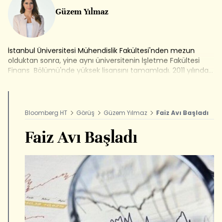
Güzem Yılmaz
İstanbul Üniversitesi Mühendislik Fakültesi'nden mezun
olduktan sonra, yine aynı üniversitenin İşletme Fakültesi
Finans Bölümü'nde yüksek lisansını tamamladı. 2011 yılında
finans sektörüne atıldı ve aracı kurumların ekonomik
araştırmalar departmanlarında görev aldı. 2013 Haziranı'nda
Bloomberg HT'de Araştırma Uzmanı olarak göreve başladı,
şu anda Fokus, Girişimcilik Dünyası ve Piyasa Hattı
Bloomberg HT
Görüş
Güzem Yılmaz
Faiz Avı Başladı
programlarını sunuyor.
Faiz Avı Başladı