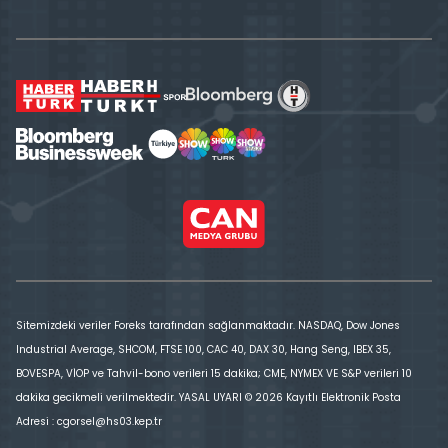
Sitemizdeki veriler Foreks tarafından sağlanmaktadır. NASDAQ, Dow Jones
Industrial Average, SHCOM, FTSE 100, CAC 40, DAX 30, Hang Seng, IBEX 35,
BOVESPA, VİOP ve Tahvil-bono verileri 15 dakika; CME, NYMEX VE S&P verileri 10
dakika gecikmeli verilmektedir. YASAL UYARI © 2026 Kayıtlı Elektronik Posta
Adresi : cgorsel@hs03.kep.tr