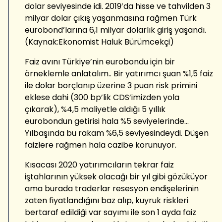
dolar seviyesinde idi. 2019’da hisse ve tahvilden 3
milyar dolar çıkış yaşanmasına rağmen Türk
eurobond’larına 6,1 milyar dolarlık giriş yaşandı.
(Kaynak:Ekonomist Haluk Bürümcekçi)
Faiz avını Türkiye’nin eurobondu için bir
örneklemle anlatalım.. Bir yatırımcı şuan %1,5 faiz
ile dolar borçlanıp üzerine 3 puan risk primini
eklese dahi (300 bp’lik CDS’imizden yola
çıkarak), %4,5 maliyetle aldığı 5 yıllık
eurobondun getirisi hala %5 seviyelerinde…
Yılbaşında bu rakam %6,5 seviyesindeydi. Düşen
faizlere rağmen hala cazibe korunuyor.
Kısacası 2020 yatırımcıların tekrar faiz
iştahlarının yüksek olacağı bir yıl gibi gözüküyor
ama burada traderlar resesyon endişelerinin
zaten fiyatlandığını baz alıp, kuyruk riskleri
bertaraf edildiği var sayımı ile son 1 ayda faiz