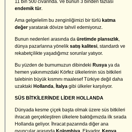
11 bin 500 civarında. Ve bunun 3 binden fazlası
endemik tür
.
Ama gelgelelim bu zenginliğimizi bir türlü
katma
değer
yaratarak dövize tahvil edemiyoruz.
Bunun nedenleri arasında da
üretimde plansızlık
,
dünya pazarlarına yönelik
satış kalitesi
, standardı ve
rekabetçilikte yaşadığımız sorunlar yatıyor.
Bu yüzden de burnumuzun dibindeki
Rusya
ya da
hemen yakınımızdaki Körfez ülkelerinin süs bitkileri
talebinin büyük kısmını maalesef Türkiye değil daha
uzaktaki
Hollanda
,
İtalya
gibi ülkeler karşılıyor.
SÜS BİTKİLERİNDE LİDER HOLLANDA
Dünyada kesme çiçek başta olmak üzere süs bitkileri
ihracatı gerçekleştiren ülkelere baktığımızda ilk sırada
Hollanda geliyor. İhracat pazarında diğer ana
oyuncular arasında
Kolombiya
, Ekvador,
Kenya
,