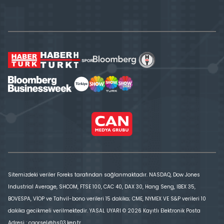
Sitemizdeki veriler Foreks tarafından sağlanmaktadır. NASDAQ, Dow Jones
Industrial Average, SHCOM, FTSE 100, CAC 40, DAX 30, Hang Seng, IBEX 35,
BOVESPA, VİOP ve Tahvil-bono verileri 15 dakika; CME, NYMEX VE S&P verileri 10
dakika gecikmeli verilmektedir. YASAL UYARI © 2026 Kayıtlı Elektronik Posta
Adresi : cgorsel@hs03.kep.tr