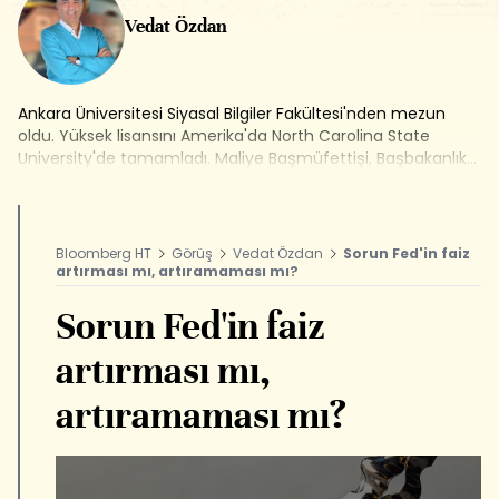
Vedat Özdan
Ankara Üniversitesi Siyasal Bilgiler Fakültesi'nden mezun
oldu. Yüksek lisansını Amerika'da North Carolina State
University'de tamamladı. Maliye Başmüfettişi, Başbakanlık
Danışmanı, Maliye Bakanlığı Bakan Özel Danışmanı
görevlerinde bulundu. Avrupa Konseyi Denetim Kurulu
üyeliği yaptı. Çeşitli şirketlerde üst düzey yöneticilik,
danışmanlık ve yönetim kurulu üyeliği pozisyonlarında
Bloomberg HT
Görüş
Vedat Özdan
Sorun Fed'in faiz
çalıştı. Halen Bloomberg HT Televizyonu ve Radyosu'nda
artırması mı, artıramaması mı?
yorumculuk yapıyor.
Sorun Fed'in faiz
artırması mı,
artıramaması mı?