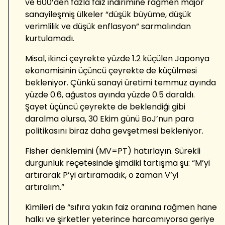
ve 600’den fazla faiz indirimine rağmen majör
sanayileşmiş ülkeler “düşük büyüme, düşük
verimlilik ve düşük enflasyon” sarmalından
kurtulamadı.
Misal, ikinci çeyrekte yüzde 1.2 küçülen Japonya
ekonomisinin üçüncü çeyrekte de küçülmesi
bekleniyor. Çünkü sanayi üretimi temmuz ayında
yüzde 0.6, ağustos ayında yüzde 0.5 daraldı.
Şayet üçüncü çeyrekte de beklendiği gibi
daralma olursa, 30 Ekim günü BoJ’nun para
politikasını biraz daha gevşetmesi bekleniyor.
Fisher denklemini (MV=PT) hatırlayın. Sürekli
durgunluk reçetesinde şimdiki tartışma şu: “M’yi
artırarak P’yi artıramadık, o zaman V’yi
artıralım.”
Kimileri de “sıfıra yakın faiz oranına rağmen hane
halkı ve şirketler yeterince harcamıyorsa geriye