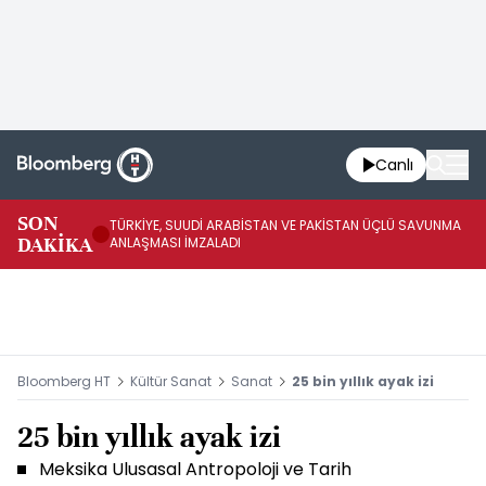
Canlı
SON
TÜRKİYE, SUUDİ ARABİSTAN VE PAKİSTAN ÜÇLÜ SAVUNMA
TR
DAKİKA
ANLAŞMASI İMZALADI
BN
Bloomberg HT
Kültür Sanat
Sanat
25 bin yıllık ayak izi
25 bin yıllık ayak izi
Meksika Ulusasal Antropoloji ve Tarih