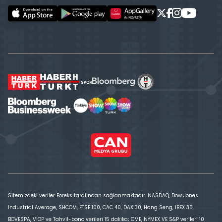
Sitemizdeki veriler Foreks tarafından sağlanmaktadır. NASDAQ, Dow Jones
Industrial Average, SHCOM, FTSE 100, CAC 40, DAX 30, Hang Seng, IBEX 35,
BOVESPA, VİOP ve Tahvil-bono verileri 15 dakika; CME, NYMEX VE S&P verileri 10