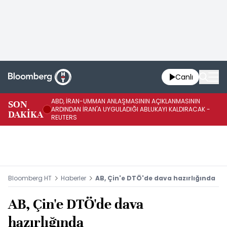
Canlı
ABD, İRAN-UMMAN ANLAŞMASININ AÇIKLANMASININ
AB
SON
ARDINDAN İRAN'A UYGULADIĞI ABLUKAYI KALDIRACAK -
GE
DAKİKA
REUTERS
UY
Bloomberg HT
Haberler
AB, Çin'e DTÖ'de dava hazırlığında
AB, Çin'e DTÖ'de dava
hazırlığında