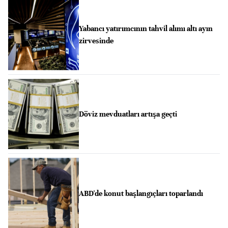
Yabancı yatırımcının tahvil alımı altı ayın
zirvesinde
Döviz mevduatları artışa geçti
ABD'de konut başlangıçları toparlandı