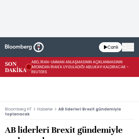
Canlı
ABD, İRAN-UMMAN ANLAŞMASININ AÇIKLANMASININ
AB
SON
ARDINDAN İRAN'A UYGULADIĞI ABLUKAYI KALDIRACAK -
GE
DAKİKA
REUTERS
UY
Bloomberg HT
Haberler
AB liderleri Brexit gündemiyle
toplanacak
AB liderleri Brexit gündemiyle