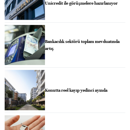
Unicredit ile görüşmelere hazırlanıyor
Bankacılık sektörü toplam mevduatında
artış
Konutta reel kayıp yedinci ayında