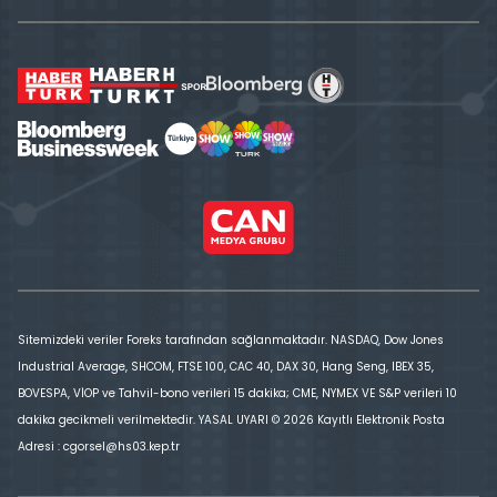
Sitemizdeki veriler Foreks tarafından sağlanmaktadır. NASDAQ, Dow Jones
Industrial Average, SHCOM, FTSE 100, CAC 40, DAX 30, Hang Seng, IBEX 35,
BOVESPA, VİOP ve Tahvil-bono verileri 15 dakika; CME, NYMEX VE S&P verileri 10
dakika gecikmeli verilmektedir. YASAL UYARI © 2026 Kayıtlı Elektronik Posta
Adresi : cgorsel@hs03.kep.tr