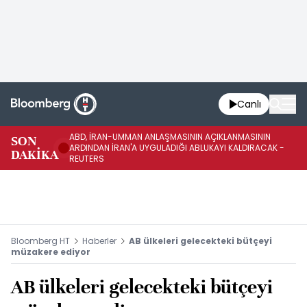
Canlı
ABD, İRAN-UMMAN ANLAŞMASININ AÇIKLANMASININ
AB
SON
ARDINDAN İRAN'A UYGULADIĞI ABLUKAYI KALDIRACAK -
GE
DAKİKA
REUTERS
UY
Bloomberg HT
Haberler
AB ülkeleri gelecekteki bütçeyi
müzakere ediyor
AB ülkeleri gelecekteki bütçeyi