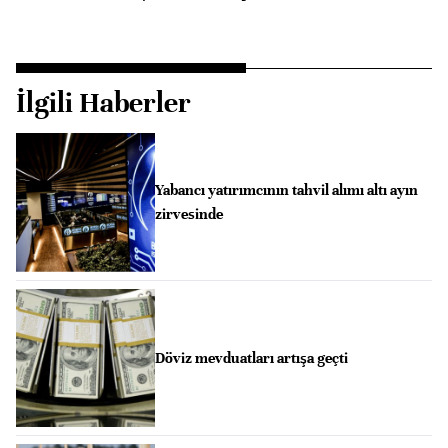
İlgili Haberler
Yabancı yatırımcının tahvil alımı altı ayın
zirvesinde
Döviz mevduatları artışa geçti