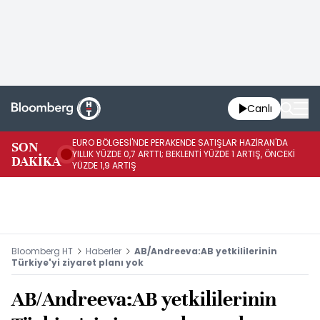
Canlı
EURO BÖLGESİ'NDE PERAKENDE SATIŞLAR HAZİRAN'DA
EU
SON
YILLIK YÜZDE 0,7 ARTTI; BEKLENTİ YÜZDE 1 ARTIŞ, ÖNCEKİ
AY
DAKİKA
YÜZDE 1,9 ARTIŞ
ÖN
Bloomberg HT
Haberler
AB/Andreeva:AB yetkililerinin
Türkiye'yi ziyaret planı yok
AB/Andreeva:AB yetkililerinin