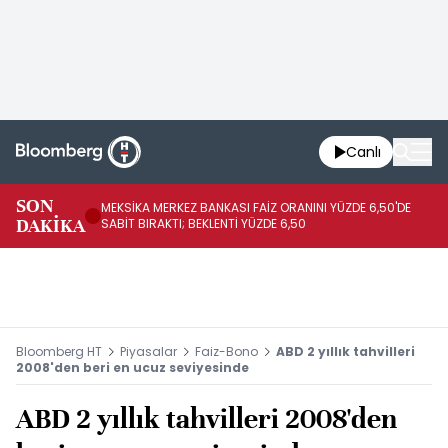
Canlı
SON
MEKSİKA MERKEZ BANKASI FAİZ ORANINI YÜZDE 6,50'DE
OY
DAKİKA
SABİT BIRAKTI; BEKLENTİ YÜZDE 6,50
AÇ
Bloomberg HT
Piyasalar
Faiz-Bono
ABD 2 yıllık tahvilleri
2008'den beri en ucuz seviyesinde
ABD 2 yıllık tahvilleri 2008'den