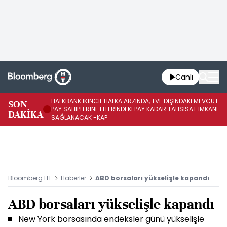
Canlı
HALKBANK İKİNCİL HALKA ARZINDA, TVF DIŞINDAKİ MEVCUT
HA
SON
PAY SAHİPLERİNE ELLERİNDEKİ PAY KADAR TAHSİSAT İMKANI
KO
DAKİKA
SAĞLANACAK -KAP
-K
Bloomberg HT
Haberler
ABD borsaları yükselişle kapandı
ABD borsaları yükselişle kapandı
New York borsasında endeksler günü yükselişle