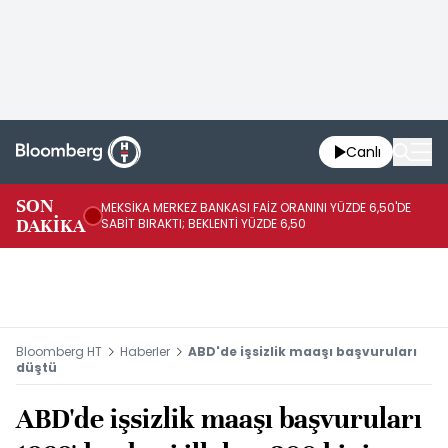
Canlı
SON
MEKSİKA MERKEZ BANKASI FAİZ ORANINI YÜZDE 6,50'DE
OY
DAKİKA
SABİT BIRAKTI; BEKLENTİ YÜZDE 6,50
AÇ
Bloomberg HT
Haberler
ABD'de işsizlik maaşı başvuruları
düştü
ABD'de işsizlik maaşı başvuruları