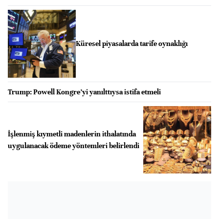
Küresel piyasalarda tarife oynaklığı
Trump: Powell Kongre’yi yanılttıysa istifa etmeli
İşlenmiş kıymetli madenlerin ithalatında
uygulanacak ödeme yöntemleri belirlendi