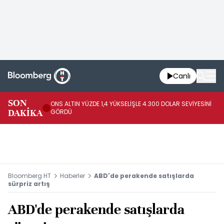
Canlı
SK
SON
ONS ALTIN YÜZDE 1,4 YÜKSELİŞLE 4.300 DOLAR SEVİYESİNİ
GE
DAKİKA
GÖRDÜ
DO
Bloomberg HT
Haberler
ABD'de perakende satışlarda
sürpriz artış
ABD'de perakende satışlarda