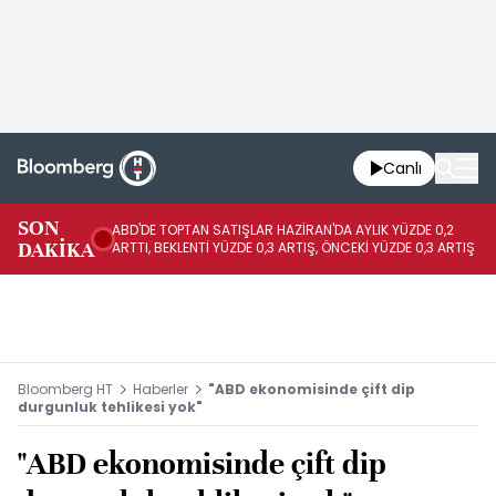
Canlı
SON
ABD'DE TOPTAN SATIŞLAR HAZİRAN'DA AYLIK YÜZDE 0,2
AP
DAKİKA
ARTTI, BEKLENTİ YÜZDE 0,3 ARTIŞ, ÖNCEKİ YÜZDE 0,3 ARTIŞ
KA
Bloomberg HT
Haberler
"ABD ekonomisinde çift dip
durgunluk tehlikesi yok"
"ABD ekonomisinde çift dip