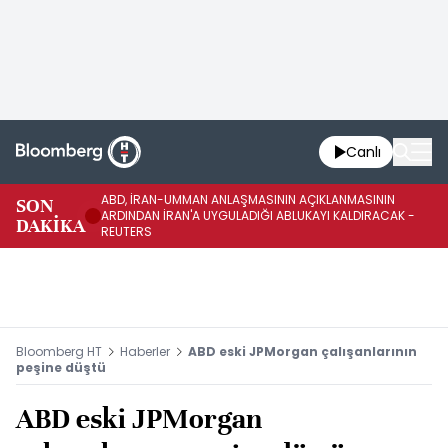
Canlı
ABD, İRAN-UMMAN ANLAŞMASININ AÇIKLANMASININ
AB
SON
ARDINDAN İRAN'A UYGULADIĞI ABLUKAYI KALDIRACAK -
GE
DAKİKA
REUTERS
UY
Bloomberg HT
Haberler
ABD eski JPMorgan çalışanlarının
peşine düştü
ABD eski JPMorgan