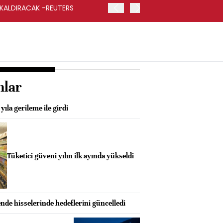
 KALDIRACAK -REUTERS
ABD DIŞİŞLERİ BAKANLIĞI
UYGULANACAK
nlar
ıla gerileme ile girdi
Tüketici güveni yılın ilk ayında yükseldi
de hisselerinde hedeflerini güncelledi