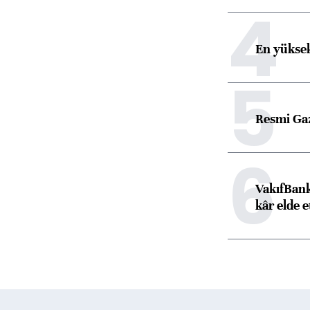
4
En yüksek
5
Resmi Ga
6
VakıfBank
kâr elde e