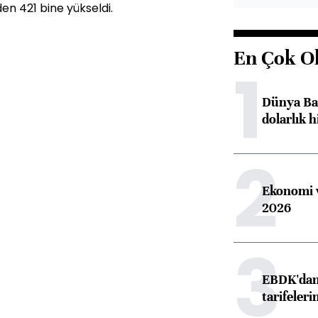
en 421 bine yükseldi.
En Çok O
1
Dünya Ban
dolarlık h
2
Ekonomi v
2026
3
EBDK'dan 
tarifeleri