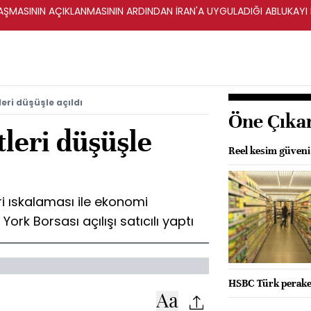
ŞMASININ AÇIKLANMASININ ARDINDAN İRAN'A UYGULADIĞI ABLUKAYI
eri düşüşle açıldı
Öne Çıka
leri düşüşle
Reel kesim güveni y
eri ıskalaması ile ekonomi
York Borsası açılışı satıcılı yaptı
HSBC Türk peraken