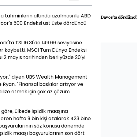
fta tahminlerin altında azalması ile ABD
Davos'ta dördünc
 Poor's 500 Endeksi üst üste dördüncü
rk'ta TSİ 16.31'de 149.66 seviyesine
ğer kaybetti. MSCI Tüm Dünya Endeksi
 2 mayıs tarihinden beri yüzde 20'yi
lıyor." diyen UBS Wealth Management
 Ryan, "Finansal baskılar artıyor ve
bilize etmek için çok az çözüm
 göre, ülkede işsizlik maaşına
 eren hafta 9 bin kişi azalarak 423 bine
şı başvurularının söz konusu dönemde
şsizlik maaşı başvurularının son dört