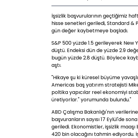
İşsizlik başvurularının geçtiğimiz ha
hisse senetleri geriledi, Standard &
gün değer kaybetmeye başladı.
S&P 500 yüzde 1.5 gerileyerek New Yo
düştü. Endeksi dün de yüzde 2.9 de
bugün yüzde 2.8 düştü. Böylece kaybı
aştı.
"Hikaye şu ki küresel büyüme yavaş
Americas baş yatırım stratejisti Mike
poltika yapıcılar reel ekonomiyi sta
üretiyorlar." yorumunda bulundu."
ABD Çalışma Bakanlığı'nın verilerine
başvuranların sayısı 17 Eylül'de sona
geriledi. Ekonomistler, işsizlik maa
420 bin olacağını tahmin ediyordu. İ