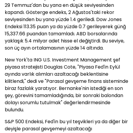
29 Temmuz'dan bu yana en düşük seviyesinden
kapandı. Gösterge endeks, 2 Ağustos'taki rekor
seviyesinden bu yana yüzde 1.4 geriledi. Dow Jones
Endeksi 113.35 puan ya da yüzde 0.7 gerileyerek günğ
15,337.66 puandan tamamladı. ABD borsalarında
yaklaşık 5.4 milyar adet hisse el değiştirdi. Bu seviye,
son üç ayın ortalamasının yüzde 14 altında.
New York'ta ING U.S. Investment Management şef
piyasa stratejisti Douglas Cote, "Piyasa Fed'in Eylül
ayında varlık alımları azaltacağı beklentisine
kilitlendi," dedi ve "Parasal gevşeme finans sisteminde
biraz fazlalık yaratıyor. Bernanke'nin istediği en son
şey, görevini tamamladığında, bir sonraki balondan
dolayı sorumlu tutulmak" değerlendirmesinde
bulundu.
S&P 500 Endeksi, Fed'in bu yıl teşvikleri ya da diğer bir
deyişle parasal gevşemeyi azaltacağı