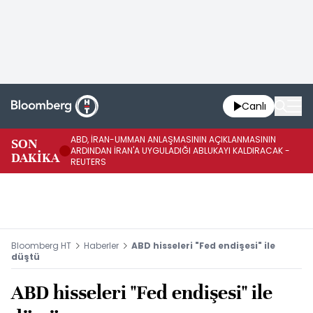
Canlı
ABD, İRAN-UMMAN ANLAŞMASININ AÇIKLANMASININ
AB
SON
ARDINDAN İRAN'A UYGULADIĞI ABLUKAYI KALDIRACAK -
GE
DAKİKA
REUTERS
UY
Bloomberg HT
Haberler
ABD hisseleri "Fed endişesi" ile
düştü
ABD hisseleri "Fed endişesi" ile