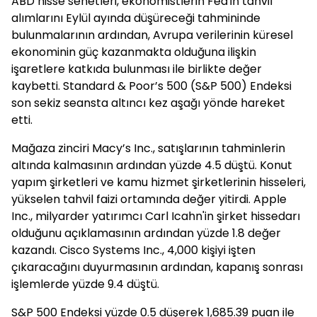
ABD hisse senetleri, ekonomistlerin Fed'in tahvil
alımlarını Eylül ayında düşüreceği tahmininde
bulunmalarının ardından, Avrupa verilerinin küresel
ekonominin güç kazanmakta olduğuna ilişkin
işaretlere katkıda bulunması ile birlikte değer
kaybetti. Standard & Poor’s 500 (S&P 500) Endeksi
son sekiz seansta altıncı kez aşağı yönde hareket
etti.
Mağaza zinciri Macy’s Inc., satışlarının tahminlerin
altında kalmasının ardından yüzde 4.5 düştü. Konut
yapım şirketleri ve kamu hizmet şirketlerinin hisseleri,
yükselen tahvil faizi ortamında değer yitirdi. Apple
Inc., milyarder yatırımcı Carl Icahn'in şirket hissedarı
olduğunu açıklamasının ardından yüzde 1.8 değer
kazandı. Cisco Systems Inc., 4,000 kişiyi işten
çıkaracağını duyurmasının ardından, kapanış sonrası
işlemlerde yüzde 9.4 düştü.
S&P 500 Endeksi yüzde 0.5 düşerek 1,685.39 puan ile