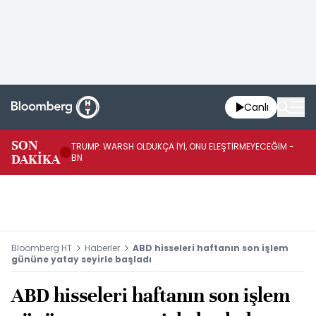
Canlı
SON
TRUMP: WARSH OLDUKÇA İYİ, ONU ELEŞTİRMEYECEĞİM -
TR
DAKİKA
BN
KA
Bloomberg HT
Haberler
ABD hisseleri haftanın son işlem
gününe yatay seyirle başladı
ABD hisseleri haftanın son işlem