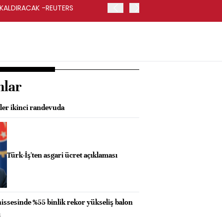
 KALDIRACAK -REUTERS
ABD DIŞİŞLERİ BAKANLIĞI
UYGULANACAK
nlar
ler ikinci randevuda
Türk-İş'ten asgari ücret açıklaması
hissesinde %55 binlik rekor yükseliş balon
ı