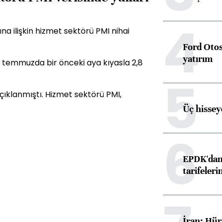
4
 ilişkin hizmet sektörü PMI nihai
Ford Otos
yatırım
i temmuzda bir önceki aya kıyasla 2,8
5
çıklanmıştı. Hizmet sektörü PMI,
Üç hisseye
6
EPDK'dan 
tarifeleri
İran: Hür