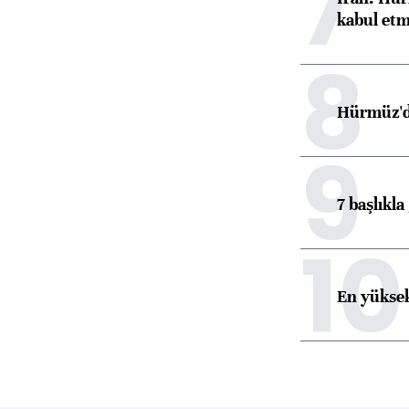
7
kabul etm
8
Hürmüz'de
9
7 başlıkla
10
En yüksek