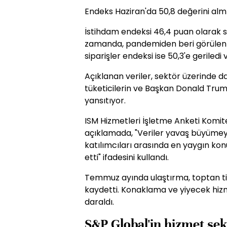
Endeks Haziran'da 50,8 değerini almı
İstihdam endeksi 46,4 puan olarak so
zamanda, pandemiden beri görülen en
siparişler endeksi ise 50,3'e geriled
Açıklanan veriler, sektör üzerinde da
tüketicilerin ve Başkan Donald Trump'
yansıtıyor.
ISM Hizmetleri İşletme Anketi Komite
açıklamada, "Veriler yavaş büyüme
katılımcıları arasında en yaygın konu
etti" ifadesini kullandı.
Temmuz ayında ulaştırma, toptan tic
kaydetti. Konaklama ve yiyecek hiz
daraldı.
S&P Global'in hizmet se