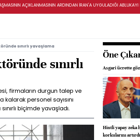
ŞMASININ AÇIKLANMASININ ARDINDAN İRAN'A UYGULADIĞI ABLUKAYI
öründe sınırlı yavaşlama
Öne Çıka
töründe sınırlı
Asgari ücrette göz
si, firmaların durgun talep ve
ya kalarak personel sayısını
ınırlı biçimde yavaşladı.
Hintli yapay zeka 
korkularını artırd