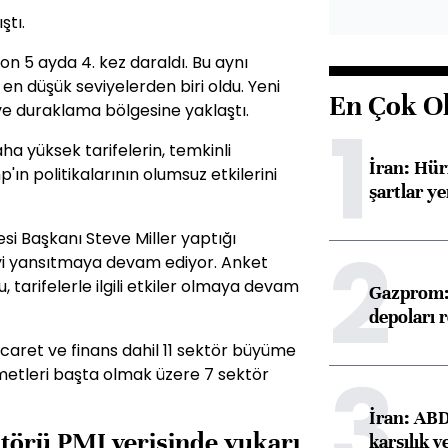
ştı.
n 5 ayda 4. kez daraldı. Bu aynı
 düşük seviyelerden biri oldu. Yeni
En Çok O
i ve duraklama bölgesine yaklaştı.
1
ha yüksek tarifelerin, temkinli
İran: Hü
ın politikalarının olumsuz etkilerini
şartlar ye
si Başkanı Steve Miller yaptığı
2
yi yansıtmaya devam ediyor. Anket
, tarifelerle ilgili etkiler olmaya devam
Gazprom: 
depoları 
aret ve finans dahil 11 sektör büyüme
3
metleri başta olmak üzere 7 sektör
İran: ABD 
ktörü PMI verisinde yukarı
karşılık v