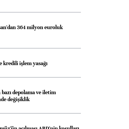
an'dan 364 milyon euroluk
 kredili işlem yasağı
bazı depolama ve iletim
nde değişiklik
müz'ün açılması ABD'nin koşulları