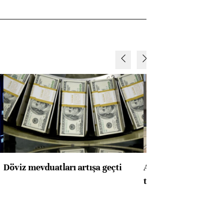
Döviz mevduatları artışa geçti
ABD'de konut başla
toparlandı