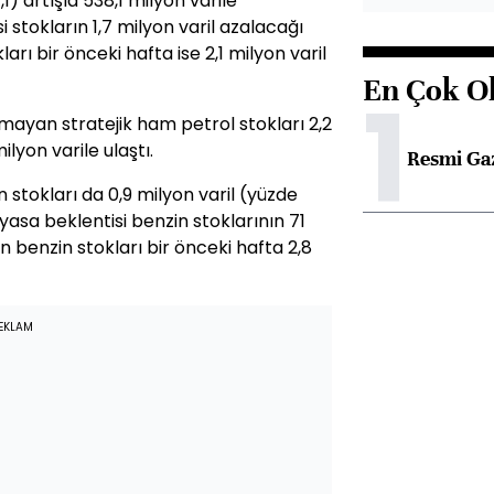
1) artışla 538,1 milyon varile
si stokların 1,7 milyon varil azalacağı
rı bir önceki hafta ise 2,1 milyon varil
En Çok O
1
lmayan stratejik ham petrol stokları 2,2
ilyon varile ulaştı.
Resmi Ga
stokları da 0,9 milyon varil (yüzde
Piyasa beklentisi benzin stoklarının 71
n benzin stokları bir önceki hafta 2,8
EKLAM