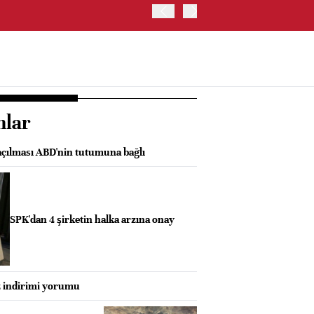
ABD HAZİNE BAKANLIĞI'NIN
nlar
çılması ABD'nin tutumuna bağlı
SPK'dan 4 şirketin halka arzına onay
z indirimi yorumu