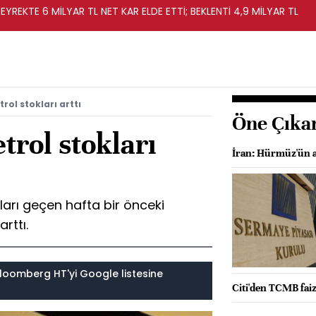
EYREKTE 6 MİLYAR TL NET KAR ELDE ETTİ; BEKLENTİ 4,9 MİLYAR TL
ol stokları arttı
Öne Çıka
rol stokları
İran: Hürmüz'ün a
ları geçen hafta bir önceki
rttı.
loomberg HT'yi Google listesine
Citi'den TCMB fai