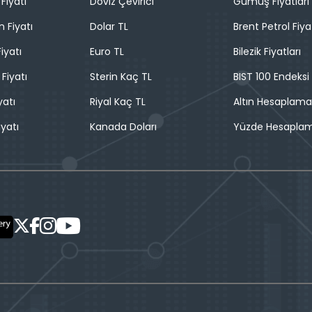
Fiyatı
Döviz Çevirici
Gümüş Fiyatları
n Fiyatı
Dolar TL
Brent Petrol Fiya
iyatı
Euro TL
Bilezik Fiyatları
 Fiyatı
Sterin Kaç TL
BIST 100 Endeksi
yatı
Riyal Kaç TL
Altın Hesaplama
iyatı
Kanada Doları
Yüzde Hesapla