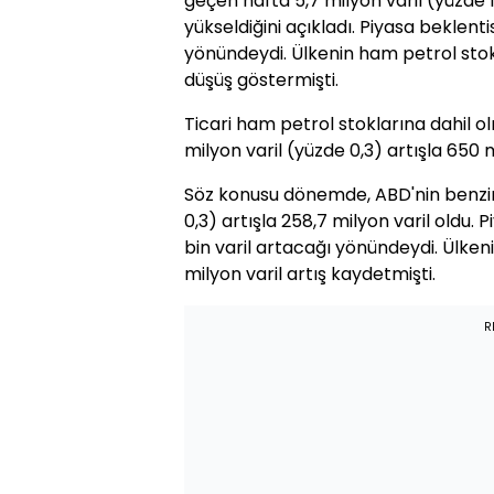
geçen hafta 5,7 milyon varil (yüzde 1,
yükseldiğini açıkladı. Piyasa beklenti
yönündeydi. Ülkenin ham petrol stokla
düşüş göstermişti.
Ticari ham petrol stoklarına dahil o
milyon varil (yüzde 0,3) artışla 650 m
Söz konusu dönemde, ABD'nin benzin 
0,3) artışla 258,7 milyon varil oldu. 
bin varil artacağı yönündeydi. Ülkeni
milyon varil artış kaydetmişti.
R