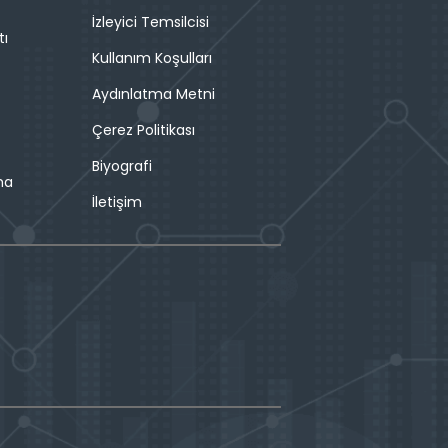
İzleyici Temsilcisi
tı
Kullanım Koşulları
Aydınlatma Metni
Çerez Politikası
Biyografi
ma
İletişim