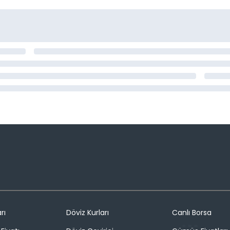
rı
Döviz Kurları
Canlı Borsa