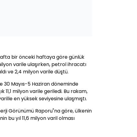
hafta bir önceki haftaya göre günlük
lyon varile ulaşırken, petrol ihracatı
ldı ve 2,4 milyon varile düştü.
de 30 Mayıs-5 Haziran döneminde
k 11,1 milyon varile geriledi. Bu rakam,
rille en yüksek seviyesine ulaşmıştı.
nerji Görünümü Raporu"na göre, ülkenin
n bu yıl 11,6 milyon varil olması