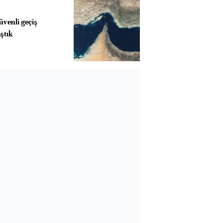
üvenli geçiş
ştık