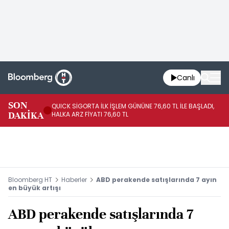
Canlı
SON
QUICK SİGORTA İLK İŞLEM GÜNÜNE 76,60 TL İLE BAŞLADI,
BI
DAKİKA
HALKA ARZ FİYATI 76,60 TL
PU
Bloomberg HT
Haberler
ABD perakende satışlarında 7 ayın
en büyük artışı
ABD perakende satışlarında 7