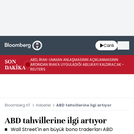
Canlı
ABD, İRAN-UMMAN ANLAŞMASININ AÇIKLANMASININ
AB
SON
ARDINDAN İRAN'A UYGULADIĞI ABLUKAYI KALDIRACAK -
GE
DAKİKA
REUTERS
UY
Bloomberg HT
Haberler
ABD tahvillerine ilgi artıyor
ABD tahvillerine ilgi artıyor
Wall Street'in en büyük bono traderları ABD