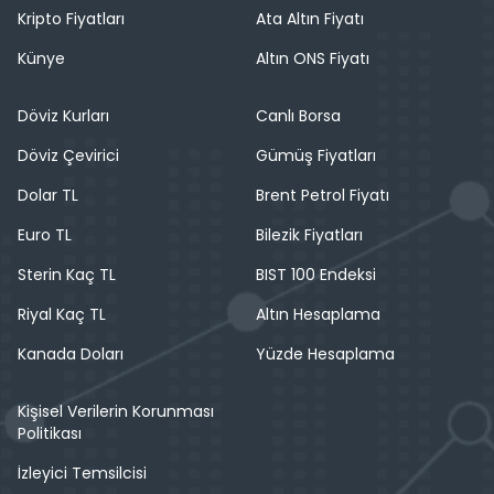
Kripto Fiyatları
Ata Altın Fiyatı
Künye
Altın ONS Fiyatı
Döviz Kurları
Canlı Borsa
Döviz Çevirici
Gümüş Fiyatları
Dolar TL
Brent Petrol Fiyatı
Euro TL
Bilezik Fiyatları
Sterin Kaç TL
BIST 100 Endeksi
Riyal Kaç TL
Altın Hesaplama
Kanada Doları
Yüzde Hesaplama
Kişisel Verilerin Korunması
Politikası
İzleyici Temsilcisi